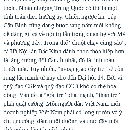
thoát. Nhân nhượng Trung Quốc có thể là một
tính toán theo hướng ấy. Chiều ngược lại, Tập
Cận Bình cũng đang bước sang năm mới không
dễ dàng gì, cả về nội trị lẫn trong quan hệ với Mỹ
và phương Tây. Trong thế “chuột chạy cùng sào”,
cả Hà Nội lẫn Bắc Kinh đành chọn thỏa hiệp hơn
là tăng cường đối đầu. Ít nhất, đó là tính toán
trước mắt. Tuy nhiên, “ngoại giao cây tre” sẽ còn
rung lắc mạnh từ nay cho đến Đại hội 14. Bởi vì,
quỹ đạo CSP và quỹ đạo CCD khó có thể hòa
đồng. Vấn đề là “gốc tre” phải mạnh, “thân tre”
phải quật cường. Mỗi người dân Việt Nam, mỗi
doanh nghiệp Việt Nam phải có lòng tự tôn và ý
chí tự cường, dám nuôi dưỡng và thúc đẩy một
chủ nghĩa dân tộc về kinh tế.