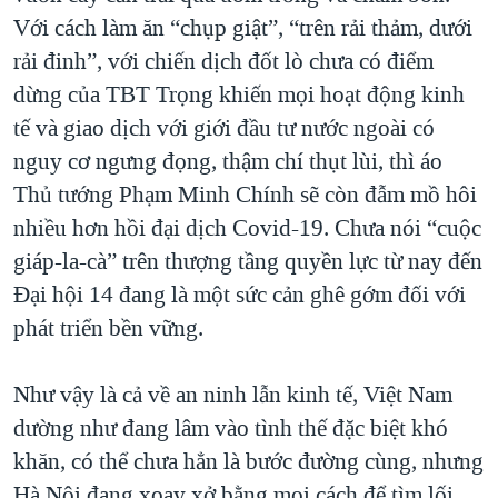
Với cách làm ăn “chụp giật”, “trên rải thảm, dưới
rải đinh”, với chiến dịch đốt lò chưa có điểm
dừng của TBT Trọng khiến mọi hoạt động kinh
tế và giao dịch với giới đầu tư nước ngoài có
nguy cơ ngưng đọng, thậm chí thụt lùi, thì áo
Thủ tướng Phạm Minh Chính sẽ còn đẫm mồ hôi
nhiều hơn hồi đại dịch Covid-19. Chưa nói “cuộc
giáp-la-cà” trên thượng tầng quyền lực từ nay đến
Đại hội 14 đang là một sức cản ghê gớm đối với
phát triển bền vững.
Như vậy là cả về an ninh lẫn kinh tế, Việt Nam
dường như đang lâm vào tình thế đặc biệt khó
khăn, có thể chưa hẳn là bước đường cùng, nhưng
Hà Nội đang xoay xở bằng mọi cách để tìm lối