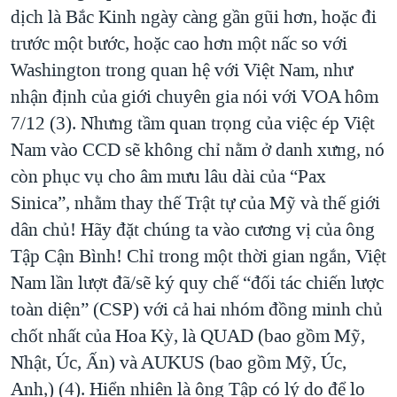
dịch là Bắc Kinh ngày càng gần gũi hơn, hoặc đi
trước một bước, hoặc cao hơn một nấc so với
Washington trong quan hệ với Việt Nam, như
nhận định của giới chuyên gia nói với VOA hôm
7/12 (3). Nhưng tầm quan trọng của việc ép Việt
Nam vào CCD sẽ không chỉ nằm ở danh xưng, nó
còn phục vụ cho âm mưu lâu dài của “Pax
Sinica”, nhằm thay thế Trật tự của Mỹ và thế giới
dân chủ! Hãy đặt chúng ta vào cương vị của ông
Tập Cận Bình! Chỉ trong một thời gian ngắn, Việt
Nam lần lượt đã/sẽ ký quy chế “đối tác chiến lược
toàn diện” (CSP) với cả hai nhóm đồng minh chủ
chốt nhất của Hoa Kỳ, là QUAD (bao gồm Mỹ,
Nhật, Úc, Ấn) và AUKUS (bao gồm Mỹ, Úc,
Anh,) (4). Hiển nhiên là ông Tập có lý do để lo