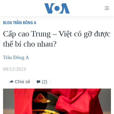
Đường
dẫn
BLOG TRẦN ĐÔNG A
truy
TRANG CHỦ
Cấp cao Trung – Việt có gỡ được
cập
VIỆT NAM
thế bí cho nhau?
Tới
HOA KỲ
nội
BIỂN ĐÔNG
Trần Đông A
dung
THẾ GIỚI
chính
09/12/2023
BLOG
Tới
điều
Chia sẻ
(2)
DIỄN ĐÀN
hướng
MỤC
chính
CHUYÊN ĐỀ
TỰ DO BÁO CHÍ
Đi
HỌC TIẾNG ANH
VẠCH TRẦN TIN GIẢ
CHIẾN TRANH THƯƠNG MẠI CỦA MỸ: QUÁ KHỨ VÀ HIỆN
tới