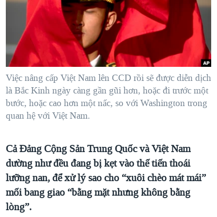
TẠI
VIDEO
"Tìm"
NGƯỜI VIỆT HẢI NGOẠI
HÀNH TRÌNH BẦU CỬ 2024
NGHE
ĐỜI SỐNG
MỘT NĂM CHIẾN TRANH TẠI DẢI GAZA
KINH TẾ
MẠNG XÃ HỘI
GIẢI MÃ VÀNH ĐAI & CON ĐƯỜNG
KHOA HỌC
NGÀY TỊ NẠN THẾ GIỚI
Việc nâng cấp Việt Nam lên CCD rồi sẽ được diễn dịch
SỨC KHOẺ
là Bắc Kinh ngày càng gần gũi hơn, hoặc đi trước một
TRỊNH VĨNH BÌNH - NGƯỜI HẠ 'BÊN THẮNG CUỘC'
Ngôn ngữ khác
VĂN HOÁ
bước, hoặc cao hơn một nấc, so với Washington trong
GROUND ZERO – XƯA VÀ NAY
quan hệ với Việt Nam.
THỂ THAO
CHI PHÍ CHIẾN TRANH AFGHANISTAN
GIÁO DỤC
CÁC GIÁ TRỊ CỘNG HÒA Ở VIỆT NAM
Cả Đảng Cộng Sản Trung Quốc và Việt Nam
THƯỢNG ĐỈNH TRUMP-KIM TẠI VIỆT NAM
dường như đều đang bị kẹt vào thế tiến thoái
lưỡng nan, để xử lý sao cho “xuôi chèo mát mái”
TRỊNH VĨNH BÌNH VS. CHÍNH PHỦ VIỆT NAM
mối bang giao “bằng mặt nhưng không bằng
NGƯ DÂN VIỆT VÀ LÀN SÓNG TRỘM HẢI SÂM
lòng”.
BÊN KIA QUỐC LỘ: TIẾNG VỌNG TỪ NÔNG THÔN MỸ