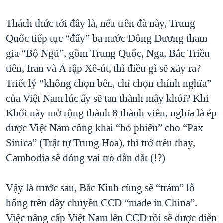
Thách thức tới đây là, nếu trên đà này, Trung
Quốc tiếp tục “đẩy” ba nước Đông Dương tham
gia “Bộ Ngũ”, gồm Trung Quốc, Nga, Bắc Triều
tiên, Iran và Ả rập Xê-út, thì điều gì sẽ xảy ra?
Triết lý “không chọn bên, chỉ chọn chính nghĩa”
của Việt Nam lúc ấy sẽ tan thành mây khói? Khi
Khối này mở rộng thành 8 thành viên, nghĩa là ép
được Việt Nam công khai “bỏ phiếu” cho “Pax
Sinica” (Trật tự Trung Hoa), thì trớ trêu thay,
Cambodia sẽ đóng vai trò dẫn dắt (!?)
Vậy là trước sau, Bắc Kinh cũng sẽ “trám” lỗ
hổng trên dây chuyền CCD “made in China”.
Việc nâng cấp Việt Nam lên CCD rồi sẽ được diễn