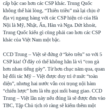
cấp bậc cao hơn các CSP khác. Trung Quốc
không thể hài lòng, “Thiên triều” mà lại chịu ở
địa vị ngang hàng với các CSP hiện có của Hà
Nội là Mỹ, Nhật, Ấn, Hàn và Nga. Dứt khoát,
Trung Quốc kiểu gì cũng phải cao hơn các CSP
khác của Việt Nam một bậc.
CCD Trung – Việt sẽ đứng ở “kèo trên” so với 5
CSP kia! Ở đây có thể không hẳn là vì “con gà
hơn nhau tiếng gáy”. Từ hơn chục năm qua, quan
hệ đối tác Mỹ – Việt được duy trì ở mức “toàn
diện”, nhưng hai nước vẫn coi trọng nội hàm
“chiến lược” hơn là tên gọi mối bang giao. CCD
Trung – Việt lần này nếu đúng là sẽ được đưa vào
TBC, Tập Chủ tịch rõ ràng sẽ kiếm thêm một