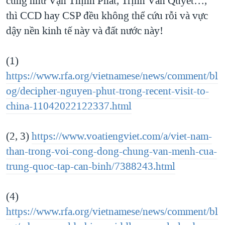
cũng như Vạn Thịnh Phát, Trịnh Văn Quyết…,
thì CCD hay CSP đều không thể cứu rỗi và vực
dậy nền kinh tế này và đất nước này!
(1)
https://www.rfa.org/vietnamese/news/comment/bl
og/decipher-nguyen-phut-trong-recent-visit-to-
china-11042022122337.html
(2, 3)
https://www.voatiengviet.com/a/viet-nam-
than-trong-voi-cong-dong-chung-van-menh-cua-
trung-quoc-tap-can-binh/7388243.html
(4)
https://www.rfa.org/vietnamese/news/comment/bl