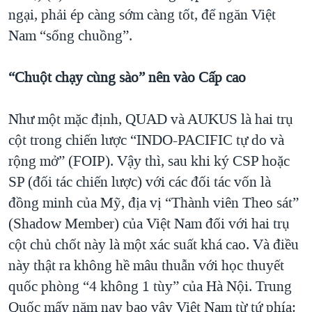
ngại, phải ép càng sớm càng tốt, để ngăn Việt
Nam “sổng chuồng”.
“Chuột chạy cùng sào” nên vào Cấp cao
Như một mặc định, QUAD và AUKUS là hai trụ
cột trong chiến lược “INDO-PACIFIC tự do và
rộng mở” (FOIP). Vậy thì, sau khi ký CSP hoặc
SP (đối tác chiến lược) với các đối tác vốn là
đồng minh của Mỹ, địa vị “Thành viên Theo sát”
(Shadow Member) của Việt Nam đối với hai trụ
cột chủ chốt này là một xác suất khá cao. Và điều
này thật ra không hề mâu thuẫn với học thuyết
quốc phòng “4 không 1 tùy” của Hà Nội. Trung
Quốc mấy năm nay bao vây Việt Nam từ tứ phía: