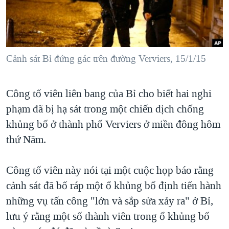
TẠI
VIDEO
"Tìm"
NGƯỜI VIỆT HẢI NGOẠI
HÀNH TRÌNH BẦU CỬ 2024
NGHE
ĐỜI SỐNG
MỘT NĂM CHIẾN TRANH TẠI DẢI GAZA
KINH TẾ
MẠNG XÃ HỘI
Cảnh sát Bỉ đứng gác trên đường Verviers, 15/1/15
GIẢI MÃ VÀNH ĐAI & CON ĐƯỜNG
KHOA HỌC
NGÀY TỊ NẠN THẾ GIỚI
SỨC KHOẺ
Công tố viên liên bang của Bỉ cho biết hai nghi
TRỊNH VĨNH BÌNH - NGƯỜI HẠ 'BÊN THẮNG CUỘC'
Ngôn ngữ khác
VĂN HOÁ
phạm đã bị hạ sát trong một chiến dịch chống
GROUND ZERO – XƯA VÀ NAY
THỂ THAO
khủng bố ở thành phố Verviers ở miền đông hôm
CHI PHÍ CHIẾN TRANH AFGHANISTAN
thứ Năm.
GIÁO DỤC
CÁC GIÁ TRỊ CỘNG HÒA Ở VIỆT NAM
Công tố viên này nói tại một cuộc họp báo rằng
THƯỢNG ĐỈNH TRUMP-KIM TẠI VIỆT NAM
cảnh sát đã bố ráp một ổ khủng bố định tiến hành
TRỊNH VĨNH BÌNH VS. CHÍNH PHỦ VIỆT NAM
những vụ tấn công "lớn và sắp sửa xảy ra" ở Bỉ,
NGƯ DÂN VIỆT VÀ LÀN SÓNG TRỘM HẢI SÂM
lưu ý rằng một số thành viên trong ổ khủng bố
BÊN KIA QUỐC LỘ: TIẾNG VỌNG TỪ NÔNG THÔN MỸ