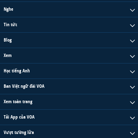
Nghe
Tin tức
Blog
Xem
Học tiếng Anh
Ban Việt ngữ đài VOA
Xem toàn trang
Tải App của VOA
Vượt tường lửa