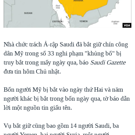
TẠI
VIDEO
"Tìm"
NGƯỜI VIỆT HẢI NGOẠI
HÀNH TRÌNH BẦU CỬ 2024
NGHE
ĐỜI SỐNG
MỘT NĂM CHIẾN TRANH TẠI DẢI GAZA
KINH TẾ
MẠNG XÃ HỘI
GIẢI MÃ VÀNH ĐAI & CON ĐƯỜNG
KHOA HỌC
Nhà chức trách Ả-rập Saudi đã bắt giữ chín công
NGÀY TỊ NẠN THẾ GIỚI
SỨC KHOẺ
dân Mỹ trong số 33 nghi phạm "khủng bố" bị
TRỊNH VĨNH BÌNH - NGƯỜI HẠ 'BÊN THẮNG CUỘC'
Ngôn ngữ khác
VĂN HOÁ
truy bắt trong mấy ngày qua, báo
Saudi Gazette
GROUND ZERO – XƯA VÀ NAY
đưa tin hôm Chủ nhật.
THỂ THAO
CHI PHÍ CHIẾN TRANH AFGHANISTAN
GIÁO DỤC
Bốn người Mỹ bị bắt vào ngày thứ Hai và năm
CÁC GIÁ TRỊ CỘNG HÒA Ở VIỆT NAM
người khác bị bắt trong bốn ngày qua, tờ báo dẫn
THƯỢNG ĐỈNH TRUMP-KIM TẠI VIỆT NAM
lời một nguồn tin giấu tên.
TRỊNH VĨNH BÌNH VS. CHÍNH PHỦ VIỆT NAM
NGƯ DÂN VIỆT VÀ LÀN SÓNG TRỘM HẢI SÂM
Vụ bắt giữ cũng bao gồm 14 người Saudi, ba
BÊN KIA QUỐC LỘ: TIẾNG VỌNG TỪ NÔNG THÔN MỸ
người Yemen, hai người Syria, một người