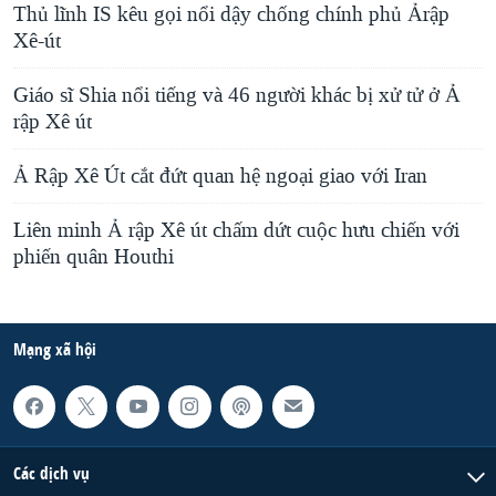
Thủ lĩnh IS kêu gọi nổi dậy chống chính phủ Ảrập
Xê-út
Giáo sĩ Shia nổi tiếng và 46 người khác bị xử tử ở Ả
rập Xê út
Ả Rập Xê Út cắt đứt quan hệ ngoại giao với Iran
Liên minh Ả rập Xê út chấm dứt cuộc hưu chiến với
phiến quân Houthi
Mạng xã hội
Các dịch vụ