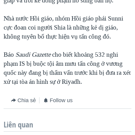
giáp và trói kẻ đồng phạm nổ súng bắn họ.
Nhà nước Hồi giáo, nhóm Hồi giáo phái Sunni
cực đoan coi người Shia là những kẻ dị giáo,
không tuyên bố thực hiện vụ tấn công đó.
Báo
Saudi Gazette
cho biết khoảng 532 nghi
phạm IS bị buộc tội âm mưu tấn công ở vương
quốc này đang bị thẩm vấn trước khi bị đưa ra xét
xử tại tòa án hình sự ở Riyadh.
Chia sẻ
Follow us
Liên quan