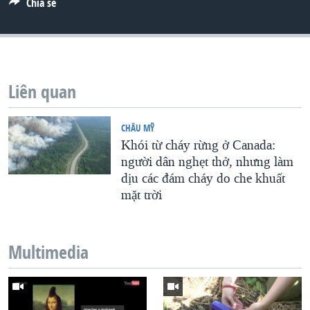
Chia sẻ
QUAN HỆ VIỆT MỸ
Liên quan
CHÂU MỸ
Khói từ cháy rừng ở Canada:
người dân nghẹt thở, nhưng làm
dịu các đám cháy do che khuất
mặt trời
Multimedia