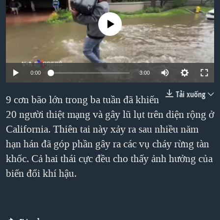
TẠI
VIDEO
"Tìm"
NGƯỜI VIỆT HẢI NGOẠI
HÀNH TRÌNH BẦU CỬ 2024
No media source currently available
NGHE
ĐỜI SỐNG
MỘT NĂM CHIẾN TRANH TẠI DẢI GAZA
KINH TẾ
MẠNG XÃ HỘI
GIẢI MÃ VÀNH ĐAI & CON ĐƯỜNG
KHOA HỌC
NGÀY TỊ NẠN THẾ GIỚI
0:00
3:00
SỨC KHOẺ
TRỊNH VĨNH BÌNH - NGƯỜI HẠ 'BÊN THẮNG CUỘC'
Tải xuống
9 cơn bão lớn trong ba tuần đã khiến
Ngôn ngữ khác
VĂN HOÁ
GROUND ZERO – XƯA VÀ NAY
20 người thiệt mạng và gây lũ lụt trên diện rộng ở
THỂ THAO
CHI PHÍ CHIẾN TRANH AFGHANISTAN
California. Thiên tai này xảy ra sau nhiều năm
GIÁO DỤC
hạn hán đã góp phần gây ra các vụ cháy rừng tàn
CÁC GIÁ TRỊ CỘNG HÒA Ở VIỆT NAM
khốc. Cả hai thái cực đều cho thấy ảnh hưởng của
THƯỢNG ĐỈNH TRUMP-KIM TẠI VIỆT NAM
biến đổi khí hậu.
TRỊNH VĨNH BÌNH VS. CHÍNH PHỦ VIỆT NAM
NGƯ DÂN VIỆT VÀ LÀN SÓNG TRỘM HẢI SÂM
BÊN KIA QUỐC LỘ: TIẾNG VỌNG TỪ NÔNG THÔN MỸ