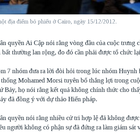
ột địa điểm bỏ phiếu ở Cairo, ngày 15/12/2012.
n quyền Ai Cập nói rằng vòng đầu của cuộc trưng c
bất thường lan rộng, đo đó cần phải được tổ chức lại
m 7 nhóm đưa ra lời đòi hỏi trong lúc nhóm Huynh 
thống Mohamed Morsi tuyên bố thắng lợi trong cuộ
ứ Bảy, họ nói rằng kết quả không chính thức cho th
Bảy đã đồng ý với dự thảo Hiến pháp.
n quyền nói rằng nhiều cử tri hợp lệ đã không đượ
ều người không có phận sự đã đứng ra làm giám sát v
.