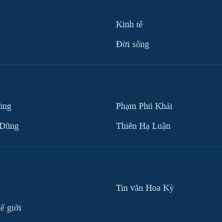
Kinh tế
Ðời sống
ùng
Phạm Phú Khải
 Dũng
Thiên Hạ Luận
Tin vắn Hoa Kỳ
ế giới