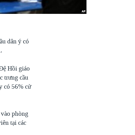
ầu dân ý có
.
Đệ Hồi giáo
c trưng cầu
ấy có 56% cử
c vào phòng
iên tại các