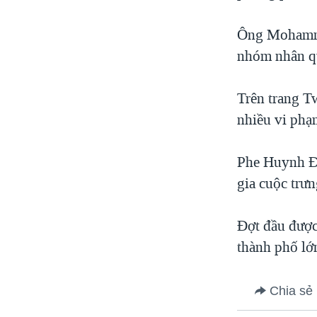
Ông Mohammed
nhóm nhân q
Trên trang T
nhiều vi phạm
Phe Huynh Đệ
gia cuộc trư
Đợt đầu được 
thành phố lớn
Chia sẻ