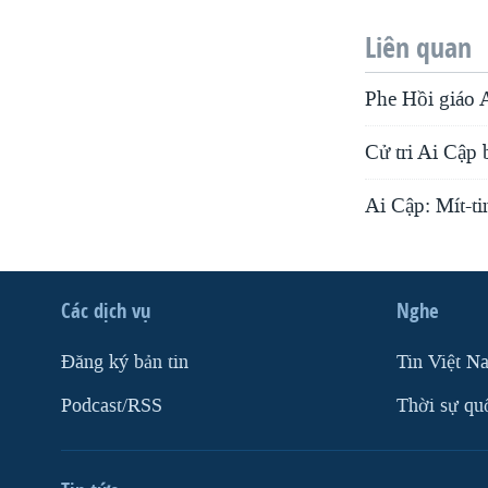
Liên quan
Phe Hồi giáo 
Cử tri Ai Cập 
Ai Cập: Mít-ti
Các dịch vụ
Nghe
Ðăng ký bản tin
Tin Việt N
Podcast/RSS
Thời sự qu