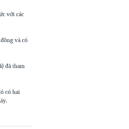
ức với các
 đông và có
lệ đã tham
đó có hai
ảy.