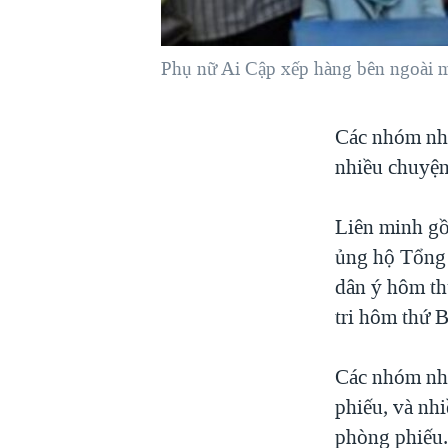
VIỆT NAM
NGƯ DÂN VIỆT VÀ LÀN SÓNG
Phụ nữ Ai Cập xếp hàng bên ngoài m
TRỘM HẢI SÂM
BÊN KIA QUỐC LỘ: TIẾNG VỌNG
Các nhóm nhâ
TỪ NÔNG THÔN MỸ
nhiều chuyện 
QUAN HỆ VIỆT MỸ
Liên minh gồ
ủng hộ Tổng 
dân ý hôm th
tri hôm thứ 
Các nhóm nhâ
phiếu, và nhi
phòng phiếu