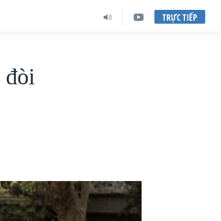
TRỰC TIẾP
 đòi