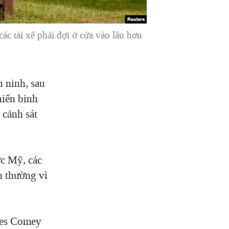
ác tài xế phải đợi ở cửa vào lâu hơn
 ninh, sau
hiến binh
 cảnh sát
ớc Mỹ, các
nh thường vì
mes Comey