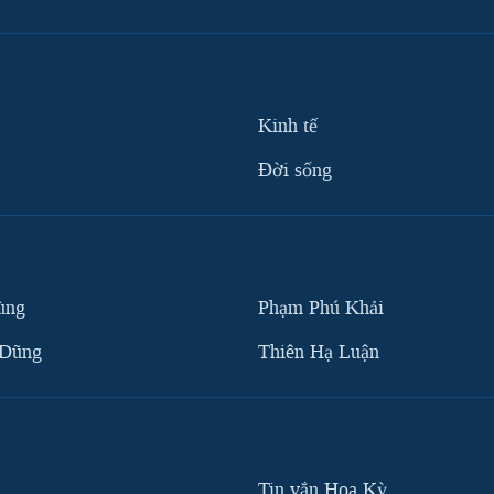
Kinh tế
Ðời sống
ùng
Phạm Phú Khải
 Dũng
Thiên Hạ Luận
Tin vắn Hoa Kỳ