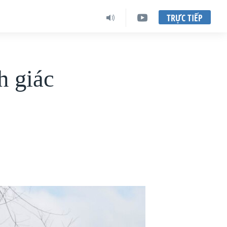
TRỰC TIẾP
h giác