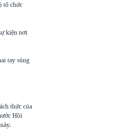
ộ tổ chức
sự kiện nơi
ai tay súng
ách thức của
nước Hồi
 này.