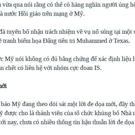
vừa qua nói rằng có thể có hàng nghìn người ủng h
 nước Hồi giáo trên mạng ở Mỹ.
đã tuyên bố nhận trách nhiệm về vụ nổ súng tại một 
vẽ tranh biếm họa Đấng tiên tri Muhammed ở Texas.
c Mỹ nói không có đủ bằng chứng để xác định liệu h
ắn chết có liên hệ với nhóm cực đoan IS.
mới
 báo Mỹ đang theo dõi sát một lời đe dọa mới, đầy th
 được cho là thành viên của tổ chức khủng bố Nhà 
tới nay, chưa có nhiều thông tin hậu thuẫn lời đe dọa