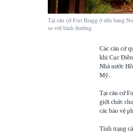
VIỆT NAM
NGƯ DÂN VIỆT VÀ LÀN SÓNG
Tại căn cứ Fort Bragg ở tiểu bang No
TRỘM HẢI SÂM
so với bình thường.
BÊN KIA QUỐC LỘ: TIẾNG VỌNG
TỪ NÔNG THÔN MỸ
Các căn cứ q
QUAN HỆ VIỆT MỸ
khi Cục Điều
Nhà nước Hồi 
Mỹ.
Tại căn cứ F
giới chức cho
các bảo vệ ph
Tình trạng c