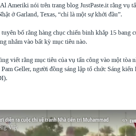
l Ameriki nói trên trang blog JustPaste.it rằng vụ t
hật ở Garland, Texas, “chỉ là một sự khởi đầu”.
 tuyên bố rằng hàng chục chiến binh khắp 15 bang 
ng nhắm vào bất kỳ mục tiêu nào.
ũng viết rằng mục tiêu của vụ tấn công vào một tòa n
à Pam Geller, người đồng sáng lập tổ chức Sáng kiến 
I).
nơi diễn ra cuộc thi vẽ tranh Nhà tiên tri Muhammad
EM
ng Việt