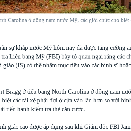
rth Carolina ở đông nam nước Mỹ, các giới chức cho biết c
uân sự khắp nước Mỹ hôm nay đã được tăng cường an
 tra Liên bang Mỹ (FBI) bày tỏ quan ngại rằng các c
giáo (IS) có thể nhắm mục tiêu vào các binh sĩ hoặc
ort Bragg ở tiểu bang North Carolina ở đông nam nư
 biết các tài xế phải đợi ở cửa vào lâu hơn so với bì
ải tiến hành kiểm tra thẻ căn cước.
ảnh giác cao được áp dụng sau khi Giám đốc FBI Ja