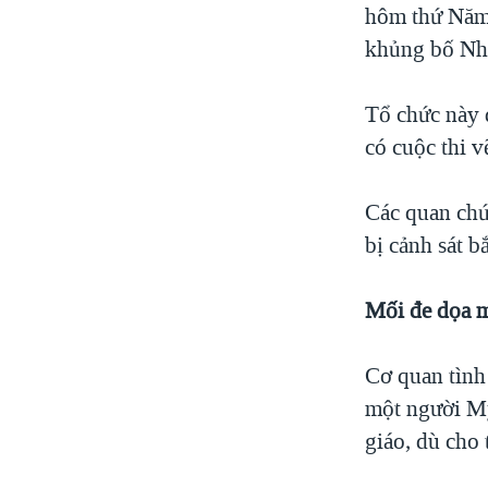
hôm thứ Năm 
khủng bố Nhà
Tổ chức này 
có cuộc thi 
Các quan chứ
bị cảnh sát b
Mối đe dọa 
Cơ quan tình
một người Mỹ
giáo, dù cho 