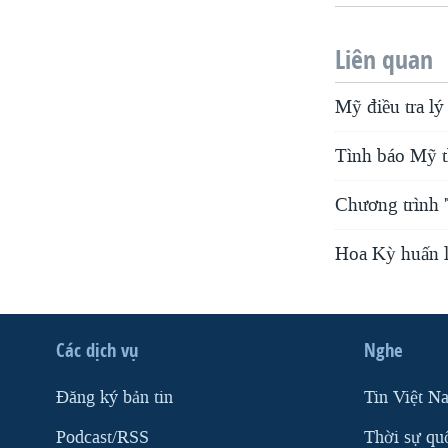
Liên quan
Mỹ điều tra lý
Tình báo Mỹ t
Chương trình 
Hoa Kỳ huấn l
Các dịch vụ
Nghe
Ðăng ký bản tin
Tin Việt N
Podcast/RSS
Thời sự qu