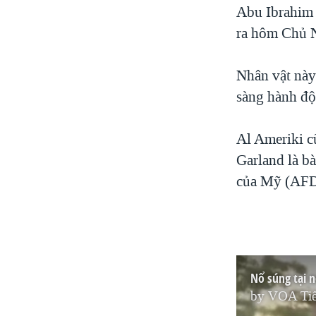
Abu Ibrahim A
ra hôm Chủ N
Nhân vật này
sàng hành độ
Al Ameriki c
Garland là b
của Mỹ (AFD
Nổ súng tại 
by
VOA Tiế