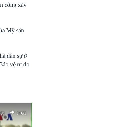
ấn công xảy
của Mỹ sẵn
hà dân sự ở
Bảo vệ tự do
BED
SHARE