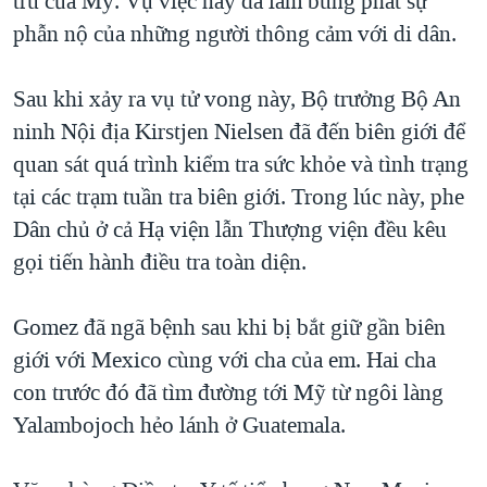
trú của Mỹ. Vụ việc này đã làm bùng phát sự
QUAN HỆ VIỆT MỸ
phẫn nộ của những người thông cảm với di dân.
Sau khi xảy ra vụ tử vong này, Bộ trưởng Bộ An
ninh Nội địa Kirstjen Nielsen đã đến biên giới để
quan sát quá trình kiểm tra sức khỏe và tình trạng
tại các trạm tuần tra biên giới. Trong lúc này, phe
Dân chủ ở cả Hạ viện lẫn Thượng viện đều kêu
gọi tiến hành điều tra toàn diện.
Gomez đã ngã bệnh sau khi bị bắt giữ gần biên
giới với Mexico cùng với cha của em. Hai cha
con trước đó đã tìm đường tới Mỹ từ ngôi làng
Yalambojoch hẻo lánh ở Guatemala.