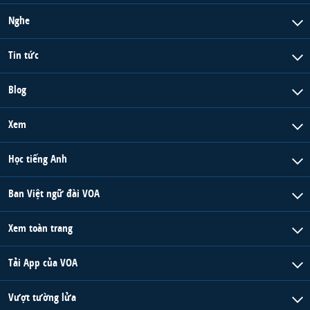
Nghe
Tin tức
Blog
Xem
Học tiếng Anh
Ban Việt ngữ đài VOA
Xem toàn trang
Tải App của VOA
Vượt tường lửa