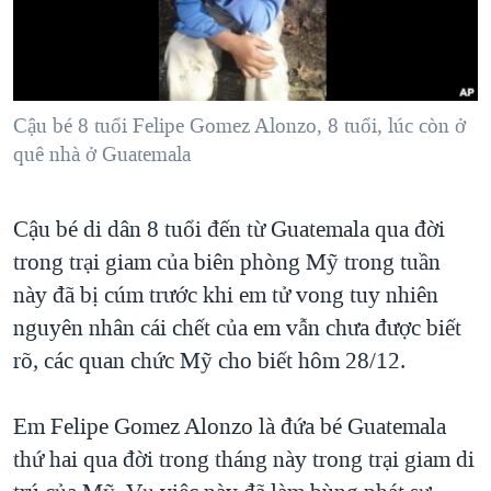
TẠI
VIDEO
"Tìm"
NGƯỜI VIỆT HẢI NGOẠI
HÀNH TRÌNH BẦU CỬ 2024
NGHE
ĐỜI SỐNG
MỘT NĂM CHIẾN TRANH TẠI DẢI GAZA
KINH TẾ
MẠNG XÃ HỘI
Cậu bé 8 tuổi Felipe Gomez Alonzo, 8 tuổi, lúc còn ở
GIẢI MÃ VÀNH ĐAI & CON ĐƯỜNG
KHOA HỌC
quê nhà ở Guatemala
NGÀY TỊ NẠN THẾ GIỚI
SỨC KHOẺ
TRỊNH VĨNH BÌNH - NGƯỜI HẠ 'BÊN THẮNG CUỘC'
Ngôn ngữ khác
VĂN HOÁ
Cậu bé di dân 8 tuổi đến từ Guatemala qua đời
GROUND ZERO – XƯA VÀ NAY
trong trại giam của biên phòng Mỹ trong tuần
THỂ THAO
CHI PHÍ CHIẾN TRANH AFGHANISTAN
này đã bị cúm trước khi em tử vong tuy nhiên
GIÁO DỤC
CÁC GIÁ TRỊ CỘNG HÒA Ở VIỆT NAM
nguyên nhân cái chết của em vẫn chưa được biết
rõ, các quan chức Mỹ cho biết hôm 28/12.
THƯỢNG ĐỈNH TRUMP-KIM TẠI VIỆT NAM
TRỊNH VĨNH BÌNH VS. CHÍNH PHỦ VIỆT NAM
Em Felipe Gomez Alonzo là đứa bé Guatemala
NGƯ DÂN VIỆT VÀ LÀN SÓNG TRỘM HẢI SÂM
thứ hai qua đời trong tháng này trong trại giam di
BÊN KIA QUỐC LỘ: TIẾNG VỌNG TỪ NÔNG THÔN MỸ