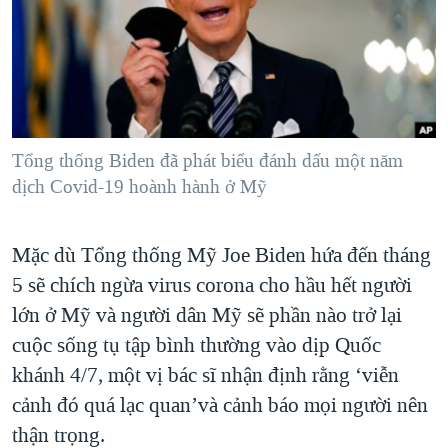
TẠI
VIDEO
"Tìm"
NGƯỜI VIỆT HẢI NGOẠI
HÀNH TRÌNH BẦU CỬ 2024
NGHE
ĐỜI SỐNG
MỘT NĂM CHIẾN TRANH TẠI DẢI GAZA
KINH TẾ
MẠNG XÃ HỘI
GIẢI MÃ VÀNH ĐAI & CON ĐƯỜNG
KHOA HỌC
NGÀY TỊ NẠN THẾ GIỚI
Tổng thống Biden đã phát biểu đánh dấu một năm
SỨC KHOẺ
dịch Covid-19 hoành hành ở Mỹ
TRỊNH VĨNH BÌNH - NGƯỜI HẠ 'BÊN THẮNG CUỘC'
Ngôn ngữ khác
VĂN HOÁ
GROUND ZERO – XƯA VÀ NAY
THỂ THAO
Mặc dù Tổng thống Mỹ Joe Biden hứa đến tháng
CHI PHÍ CHIẾN TRANH AFGHANISTAN
GIÁO DỤC
5 sẽ chích ngừa virus corona cho hầu hết người
CÁC GIÁ TRỊ CỘNG HÒA Ở VIỆT NAM
lớn ở Mỹ và người dân Mỹ sẽ phần nào trở lại
THƯỢNG ĐỈNH TRUMP-KIM TẠI VIỆT NAM
cuộc sống tụ tập bình thường vào dịp Quốc
TRỊNH VĨNH BÌNH VS. CHÍNH PHỦ VIỆT NAM
khánh 4/7, một vị bác sĩ nhận định rằng ‘viễn
cảnh đó quá lạc quan’và cảnh báo mọi người nên
NGƯ DÂN VIỆT VÀ LÀN SÓNG TRỘM HẢI SÂM
thận trọng.
BÊN KIA QUỐC LỘ: TIẾNG VỌNG TỪ NÔNG THÔN MỸ