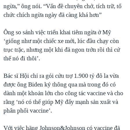
ngừa,” ông nói. “Vấn đề chuyên chở, tích trữ, tổ
chức chích ngừa ngày đã càng khá hơn”
Ông so sánh việc triển khai tiêm ngừa ở Mỹ
‘giống như một chiếc xe mới, lúc đầu chạy còn
trục trặc, nhưng một khi đã ngon trớn rồi thì cứ
thế nó đi thôi’.
Bác sĩ Hội chỉ ra gói cứu trợ 1.900 tỷ đô la vừa
được ông Biden ký thông qua mà trong đó có
dành một khoản lớn cho công tác vaccine và cho
rằng ‘nó có thể giúp Mỹ đẩy mạnh sản xuất và
phân phối vaccine’.
Với việc hãng Johnson&Johnson có vaccine đã