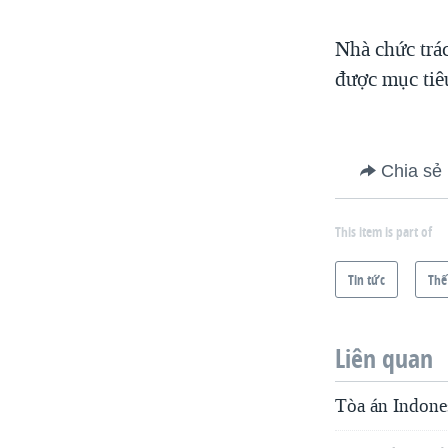
Nhà chức trá
được mục tiê
Chia sẻ
This item is part of
Tin tức
Thế
Liên quan
Tòa án Indones