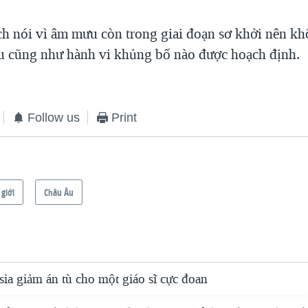
ch nói vì âm mưu còn trong giai đoạn sơ khởi nên kh
u cũng như hành vi khủng bố nào được hoạch định.
Follow us
Print
 giới
Châu Âu
ia giảm án tù cho một giáo sĩ cực đoan