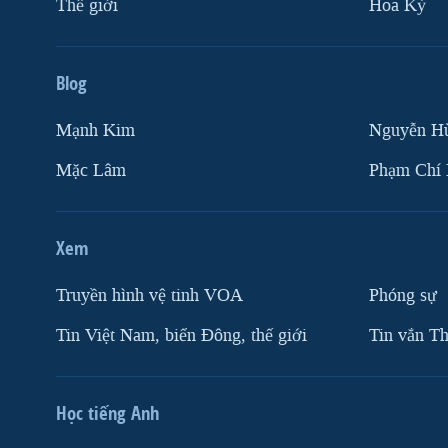
Thế giới
Hoa Kỳ
Blog
Mạnh Kim
Nguyễn H
Mặc Lâm
Phạm Chí
Xem
Truyền hình vệ tinh VOA
Phóng sự
Tin Việt Nam, biển Đông, thế giới
Tin vắn Th
Học tiếng Anh