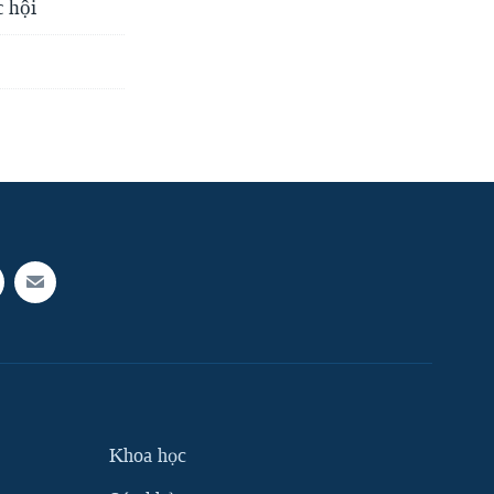
c hội
Khoa học