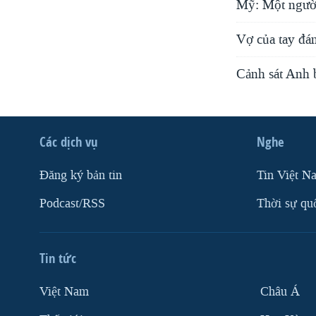
Mỹ: Một người 
Vợ của tay đán
Cảnh sát Anh 
Các dịch vụ
Nghe
Ðăng ký bản tin
Tin Việt N
Podcast/RSS
Thời sự qu
Tin tức
Việt Nam
Châu Á