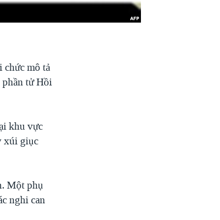
i chức mô tả
 phần tử Hồi
ại khu vực
y xúi giục
ấn. Một phụ
ác nghi can