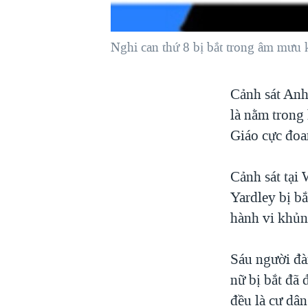
VIỆT NAM
NGƯ DÂN VIỆT VÀ LÀN SÓNG
Nghi can thứ 8 bị bắt trong âm mưu 
TRỘM HẢI SÂM
BÊN KIA QUỐC LỘ: TIẾNG VỌNG
Cảnh sát Anh
TỪ NÔNG THÔN MỸ
là nằm trong
QUAN HỆ VIỆT MỸ
Giáo cực đoa
Cảnh sát tại
Yardley bị bắ
hành vi khủn
Sáu người đàn
nữ bị bắt đã 
đều là cư dân