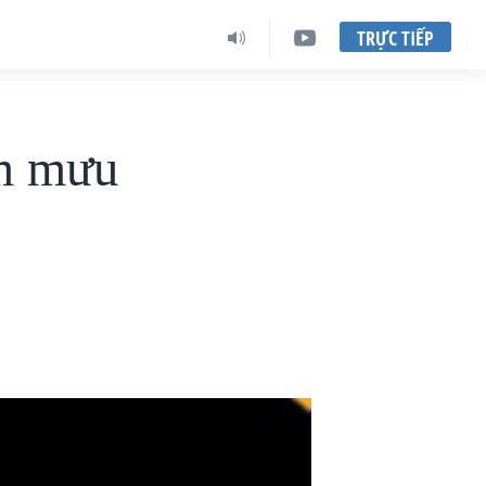
TRỰC TIẾP
âm mưu