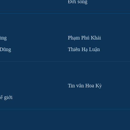
Ðời sống
ùng
Phạm Phú Khải
 Dũng
Thiên Hạ Luận
Tin vắn Hoa Kỳ
ế giới