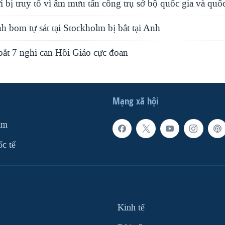
bị truy tố vì âm mưu tấn công trụ sở bộ quốc gia và quố
h bom tự sát tại Stockholm bị bắt tại Anh
bắt 7 nghi can Hồi Giáo cực đoan
Mạng xã hội
am
ốc tế
Kinh tế