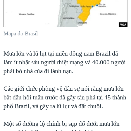
TẠI
VIDEO
"Tìm"
NGƯỜI VIỆT HẢI NGOẠI
HÀNH TRÌNH BẦU CỬ 2024
NGHE
ĐỜI SỐNG
MỘT NĂM CHIẾN TRANH TẠI DẢI GAZA
KINH TẾ
MẠNG XÃ HỘI
Mapa do Brasil
GIẢI MÃ VÀNH ĐAI & CON ĐƯỜNG
KHOA HỌC
NGÀY TỊ NẠN THẾ GIỚI
SỨC KHOẺ
Mưa lớn và lũ lụt tại miền đông nam Brazil đã
TRỊNH VĨNH BÌNH - NGƯỜI HẠ 'BÊN THẮNG CUỘC'
Ngôn ngữ khác
VĂN HOÁ
làm ít nhất sáu người thiệt mạng và 40.000 người
GROUND ZERO – XƯA VÀ NAY
THỂ THAO
phải bỏ nhà cửa đi lánh nạn.
CHI PHÍ CHIẾN TRANH AFGHANISTAN
GIÁO DỤC
CÁC GIÁ TRỊ CỘNG HÒA Ở VIỆT NAM
Các giới chức phòng vệ dân sự nói rằng mưa lớn
bắt đầu hồi tuần trước đã gây tàn phá tại 45 thành
THƯỢNG ĐỈNH TRUMP-KIM TẠI VIỆT NAM
phố Brazil, và gây ra lũ lụt và đất chuồi.
TRỊNH VĨNH BÌNH VS. CHÍNH PHỦ VIỆT NAM
NGƯ DÂN VIỆT VÀ LÀN SÓNG TRỘM HẢI SÂM
Một số đường lộ chính bị sụp đổ dưới mưa lớn
BÊN KIA QUỐC LỘ: TIẾNG VỌNG TỪ NÔNG THÔN MỸ