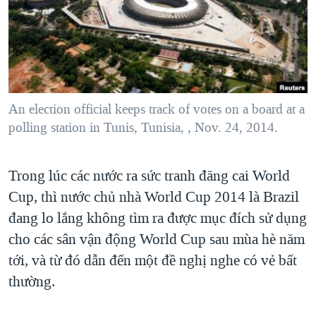
TẠI
VIDEO
"Tìm"
NGƯỜI VIỆT HẢI NGOẠI
HÀNH TRÌNH BẦU CỬ 2024
NGHE
ĐỜI SỐNG
MỘT NĂM CHIẾN TRANH TẠI DẢI GAZA
KINH TẾ
MẠNG XÃ HỘI
GIẢI MÃ VÀNH ĐAI & CON ĐƯỜNG
KHOA HỌC
NGÀY TỊ NẠN THẾ GIỚI
An election official keeps track of votes on a board at a
SỨC KHOẺ
polling station in Tunis, Tunisia, , Nov. 24, 2014.
TRỊNH VĨNH BÌNH - NGƯỜI HẠ 'BÊN THẮNG CUỘC'
Ngôn ngữ khác
VĂN HOÁ
GROUND ZERO – XƯA VÀ NAY
THỂ THAO
Trong lúc các nước ra sức tranh đăng cai World
CHI PHÍ CHIẾN TRANH AFGHANISTAN
GIÁO DỤC
Cup, thì nước chủ nhà World Cup 2014 là Brazil
CÁC GIÁ TRỊ CỘNG HÒA Ở VIỆT NAM
đang lo lắng không tìm ra được mục đích sử dụng
THƯỢNG ĐỈNH TRUMP-KIM TẠI VIỆT NAM
cho các sân vận động World Cup sau mùa hè năm
tới, và từ đó dẫn đến một đề nghị nghe có vẻ bất
TRỊNH VĨNH BÌNH VS. CHÍNH PHỦ VIỆT NAM
thường.
NGƯ DÂN VIỆT VÀ LÀN SÓNG TRỘM HẢI SÂM
BÊN KIA QUỐC LỘ: TIẾNG VỌNG TỪ NÔNG THÔN MỸ