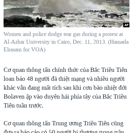
TẠI
VIDEO
"Tìm"
NGƯỜI VIỆT HẢI NGOẠI
HÀNH TRÌNH BẦU CỬ 2024
NGHE
ĐỜI SỐNG
MỘT NĂM CHIẾN TRANH TẠI DẢI GAZA
KINH TẾ
MẠNG XÃ HỘI
Women and police dodge tear gas during a protest at
GIẢI MÃ VÀNH ĐAI & CON ĐƯỜNG
KHOA HỌC
Al-Azhar University in Cairo, Dec. 11, 2013. (Hamada
NGÀY TỊ NẠN THẾ GIỚI
Elrasam for VOA)
SỨC KHOẺ
TRỊNH VĨNH BÌNH - NGƯỜI HẠ 'BÊN THẮNG CUỘC'
Ngôn ngữ khác
VĂN HOÁ
GROUND ZERO – XƯA VÀ NAY
Cơ quan thông tấn chính thức của Bắc Triều Tiên
THỂ THAO
CHI PHÍ CHIẾN TRANH AFGHANISTAN
loan báo 48 người đã thiệt mạng và nhiều người
GIÁO DỤC
khác vẫn đang mất tích sau khi cơn bão nhiệt đới
CÁC GIÁ TRỊ CỘNG HÒA Ở VIỆT NAM
Bolaven ập vào duyên hải phía tây của Bắc Triều
THƯỢNG ĐỈNH TRUMP-KIM TẠI VIỆT NAM
Tiên tuần trước.
TRỊNH VĨNH BÌNH VS. CHÍNH PHỦ VIỆT NAM
NGƯ DÂN VIỆT VÀ LÀN SÓNG TRỘM HẢI SÂM
Cơ quan thông tấn Trung ương Triều Tiên cũng
BÊN KIA QUỐC LỘ: TIẾNG VỌNG TỪ NÔNG THÔN MỸ
đưa ra báo cáo có 50 người bị thương trong trận