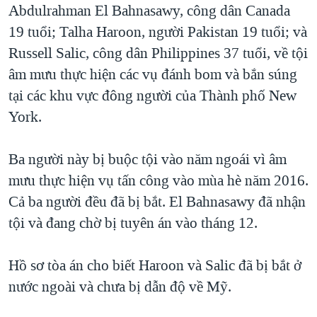
Abdulrahman El Bahnasawy, công dân Canada
QUAN HỆ VIỆT MỸ
19 tuổi; Talha Haroon, người Pakistan 19 tuổi; và
Russell Salic, công dân Philippines 37 tuổi, về tội
âm mưu thực hiện các vụ đánh bom và bắn súng
tại các khu vực đông người của Thành phố New
York.
Ba người này bị buộc tội vào năm ngoái vì âm
mưu thực hiện vụ tấn công vào mùa hè năm 2016.
Cả ba người đều đã bị bắt. El Bahnasawy đã nhận
tội và đang chờ bị tuyên án vào tháng 12.
Hồ sơ tòa án cho biết Haroon và Salic đã bị bắt ở
nước ngoài và chưa bị dẫn độ về Mỹ.