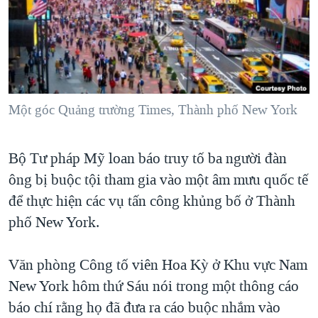
TẠI
VIDEO
"Tìm"
NGƯỜI VIỆT HẢI NGOẠI
HÀNH TRÌNH BẦU CỬ 2024
NGHE
ĐỜI SỐNG
MỘT NĂM CHIẾN TRANH TẠI DẢI GAZA
KINH TẾ
MẠNG XÃ HỘI
GIẢI MÃ VÀNH ĐAI & CON ĐƯỜNG
KHOA HỌC
NGÀY TỊ NẠN THẾ GIỚI
Một góc Quảng trường Times, Thành phố New York
SỨC KHOẺ
TRỊNH VĨNH BÌNH - NGƯỜI HẠ 'BÊN THẮNG CUỘC'
Ngôn ngữ khác
VĂN HOÁ
Bộ Tư pháp Mỹ loan báo truy tố ba người đàn
GROUND ZERO – XƯA VÀ NAY
THỂ THAO
ông bị buộc tội tham gia vào một âm mưu quốc tế
CHI PHÍ CHIẾN TRANH AFGHANISTAN
GIÁO DỤC
để thực hiện các vụ tấn công khủng bố ở Thành
CÁC GIÁ TRỊ CỘNG HÒA Ở VIỆT NAM
phố New York.
THƯỢNG ĐỈNH TRUMP-KIM TẠI VIỆT NAM
TRỊNH VĨNH BÌNH VS. CHÍNH PHỦ VIỆT NAM
Văn phòng Công tố viên Hoa Kỳ ở Khu vực Nam
New York hôm thứ Sáu nói trong một thông cáo
NGƯ DÂN VIỆT VÀ LÀN SÓNG TRỘM HẢI SÂM
báo chí rằng họ đã đưa ra cáo buộc nhắm vào
BÊN KIA QUỐC LỘ: TIẾNG VỌNG TỪ NÔNG THÔN MỸ