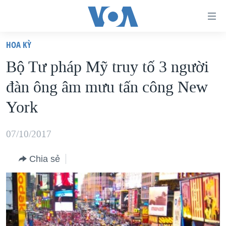
Đường
dẫn
HOA KỲ
truy
TRANG CHỦ
Bộ Tư pháp Mỹ truy tố 3 người
cập
VIỆT NAM
đàn ông âm mưu tấn công New
Tới
HOA KỲ
nội
York
BIỂN ĐÔNG
dung
THẾ GIỚI
chính
07/10/2017
BLOG
Tới
Chia sẻ
điều
DIỄN ĐÀN
hướng
MỤC
chính
CHUYÊN ĐỀ
TỰ DO BÁO CHÍ
Đi
HỌC TIẾNG ANH
VẠCH TRẦN TIN GIẢ
CHIẾN TRANH THƯƠNG MẠI CỦA MỸ: QUÁ KHỨ VÀ HIỆN
tới