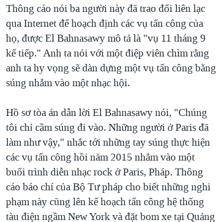
Thông cáo nói ba người này đã trao đổi liên lạc
qua Internet để hoạch định các vụ tấn công của
họ, được El Bahnasawy mô tả là "vụ 11 tháng 9
kế tiếp." Anh ta nói với một điệp viên chìm rằng
anh ta hy vọng sẽ dàn dựng một vụ tấn công bằng
súng nhắm vào một nhạc hội.
Hồ sơ tòa án dẫn lời El Bahnasawy nói, "Chúng
tôi chỉ cầm súng đi vào. Những người ở Paris đã
làm như vậy," nhắc tới những tay súng thực hiện
các vụ tấn công hồi năm 2015 nhắm vào một
buổi trình diễn nhạc rock ở Paris, Pháp. Thông
cáo báo chí của Bộ Tư pháp cho biết những nghi
phạm này cũng lên kế hoạch tấn công hệ thống
tàu điện ngầm New York và đặt bom xe tại Quảng