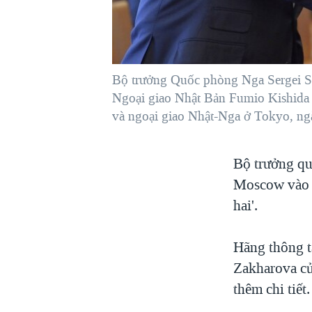
VIỆT NAM
NGƯ DÂN VIỆT VÀ LÀN SÓNG
TRỘM HẢI SÂM
Bộ trưởng Quốc phòng Nga Sergei Sho
BÊN KIA QUỐC LỘ: TIẾNG VỌNG
TỪ NÔNG THÔN MỸ
Ngoại giao Nhật Bản Fumio Kishida 
và ngoại giao Nhật-Nga ở Tokyo, ngà
QUAN HỆ VIỆT MỸ
Bộ trưởng qu
Moscow vào n
hai'.
Hãng thông t
Zakharova củ
thêm chi tiết.