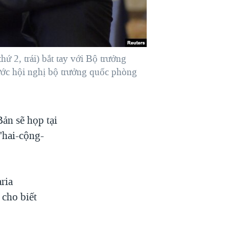
 2, trái) bắt tay với Bộ trưởng
ước hội nghị bộ trưởng quốc phòng
ản sẽ họp tại
'hai-cộng-
ria
cho biết