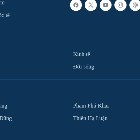
am
ốc tế
Kinh tế
Ðời sống
ùng
Phạm Phú Khải
 Dũng
Thiên Hạ Luận