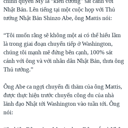
chính quyền Mỹ là “kiên cường” sát cánh với
QUAN HỆ VIỆT MỸ
Nhật Bản. Lên tiếng tại một cuộc họp với Thủ
tướng Nhật Bản Shinzo Abe, ông Mattis nói:
“Tôi muốn rằng sẽ không một ai có thể hiểu lầm
là trong giai đoạn chuyển tiếp ở Washington,
chúng tôi mạnh mẽ đứng bên cạnh, 100% sát
cánh với ông và với nhân dân Nhật Bản, thưa ông
Thủ tướng.”
Ông Abe ca ngợi chuyến đi thăm của ông Mattis,
được thực hiện trước chuyến công du của nhà
lãnh đạo Nhật tới Washington vào tuần tới. Ông
nói: