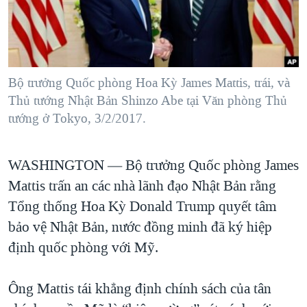
TẠI
VIDEO
"Tìm"
NGƯỜI VIỆT HẢI NGOẠI
HÀNH TRÌNH BẦU CỬ 2024
NGHE
ĐỜI SỐNG
MỘT NĂM CHIẾN TRANH TẠI DẢI GAZA
KINH TẾ
MẠNG XÃ HỘI
GIẢI MÃ VÀNH ĐAI & CON ĐƯỜNG
Bộ trưởng Quốc phòng Hoa Kỳ James Mattis, trái, và
KHOA HỌC
Thủ tướng Nhật Bản Shinzo Abe tại Văn phòng Thủ
NGÀY TỊ NẠN THẾ GIỚI
SỨC KHOẺ
tướng ở Tokyo, 3/2/2017.
TRỊNH VĨNH BÌNH - NGƯỜI HẠ 'BÊN THẮNG CUỘC'
Ngôn ngữ khác
VĂN HOÁ
GROUND ZERO – XƯA VÀ NAY
WASHINGTON —
Bộ trưởng Quốc phòng James
THỂ THAO
CHI PHÍ CHIẾN TRANH AFGHANISTAN
Mattis trấn an các nhà lãnh đạo Nhật Bản rằng
GIÁO DỤC
CÁC GIÁ TRỊ CỘNG HÒA Ở VIỆT NAM
Tổng thống Hoa Kỳ Donald Trump quyết tâm
bảo vệ Nhật Bản, nước đồng minh đã ký hiệp
THƯỢNG ĐỈNH TRUMP-KIM TẠI VIỆT NAM
định quốc phòng với Mỹ.
TRỊNH VĨNH BÌNH VS. CHÍNH PHỦ VIỆT NAM
NGƯ DÂN VIỆT VÀ LÀN SÓNG TRỘM HẢI SÂM
Ông Mattis tái khẳng định chính sách của tân
BÊN KIA QUỐC LỘ: TIẾNG VỌNG TỪ NÔNG THÔN MỸ