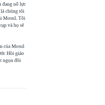
 đang nỗ lực
là chúng tôi
ại Mosul. Tôi
tạp và họ sẽ
am của Mosul
ước Hồi giáo
t ngọn đồi