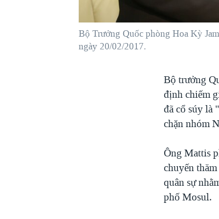
VIỆT NAM
NGƯ DÂN VIỆT VÀ LÀN SÓNG
Bộ Trưởng Quốc phòng Hoa Kỳ James 
TRỘM HẢI SÂM
ngày 20/02/2017.
BÊN KIA QUỐC LỘ: TIẾNG VỌNG
TỪ NÔNG THÔN MỸ
Bộ trưởng Q
QUAN HỆ VIỆT MỸ
định chiếm g
đã cổ súy là
chặn nhóm N
Ông Mattis p
chuyến thăm 
quân sự nhằm
phố Mosul.