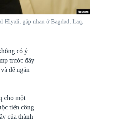
-Hiyali, gặp nhau ở Bagdad, Iraq,
không có ý
ump trước đây
 và để ngăn
aq cho một
uộc tiến công
ây của thành