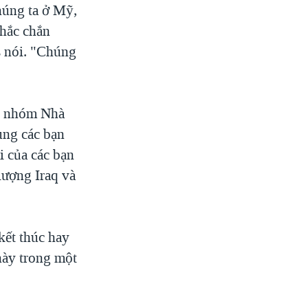
chúng ta ở Mỹ,
chắc chắn
is nói. "Chúng
ại nhóm Nhà
ùng các bạn
i của các bạn
lượng Iraq và
kết thúc hay
này trong một