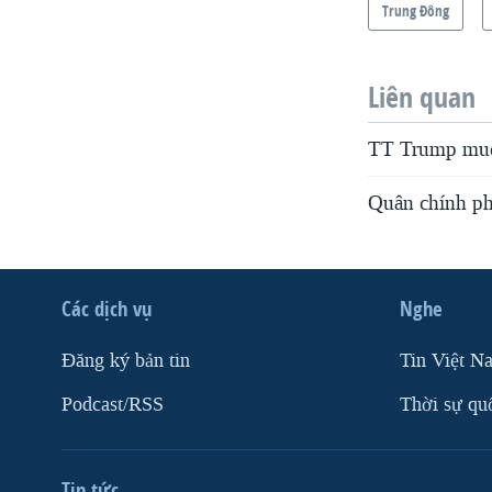
Trung Ðông
Liên quan
TT Trump muố
Quân chính ph
Các dịch vụ
Nghe
Ðăng ký bản tin
Tin Việt N
Podcast/RSS
Thời sự qu
Tin tức