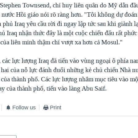
Stephen Townsend, chỉ huy liên quân do Mỹ dẫn đầu
 nước Hồi giáo nói rõ ràng hơn. "Tôi không dự đoán 
 phủ Iraq yêu cầu rời đi ngay lập tức sau khi giành l
ủ Iraq nhận thức đây là một cuộc chiến đấu rất phức 
 của liên minh thậm chí vượt xa hơn cả Mosul."
 các lực lượng Iraq đã tiến vào vùng ngoại ô phía n
 hai của nỗ lực đánh đuổi những kẻ chủ chiến Nhà n
 của thành phố. Các lực lượng nhắm mục tiêu vào mộ
ay của thành phố, tiến vào làng Abu Saif.
Follow us
Print