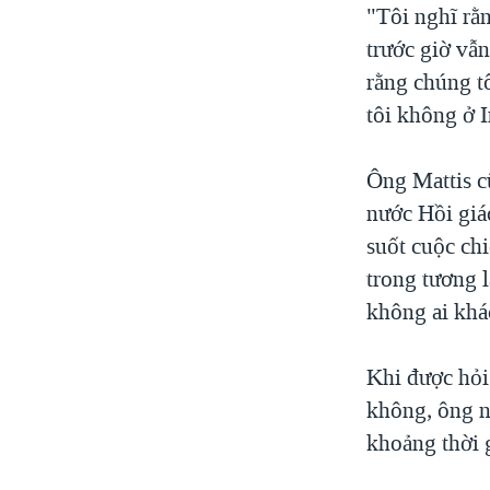
"Tôi nghĩ rằn
trước giờ vẫn
rằng chúng tô
tôi không ở I
Ông Mattis c
nước Hồi giá
suốt cuộc chi
trong tương l
không ai khá
Khi được hỏi 
không, ông n
khoảng thời g