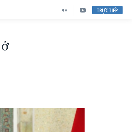
TRỰC TIẾP
 ở