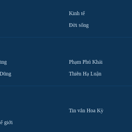
Kinh tế
Ðời sống
ùng
Phạm Phú Khải
 Dũng
Thiên Hạ Luận
Tin vắn Hoa Kỳ
ế giới