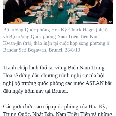
TẠI
VIDEO
"Tìm"
NGƯỜI VIỆT HẢI NGOẠI
HÀNH TRÌNH BẦU CỬ 2024
NGHE
ĐỜI SỐNG
MỘT NĂM CHIẾN TRANH TẠI DẢI GAZA
KINH TẾ
MẠNG XÃ HỘI
Bộ trưởng Quốc phòng Hoa Kỳ Chuck Hagel (phải)
GIẢI MÃ VÀNH ĐAI & CON ĐƯỜNG
KHOA HỌC
và Bộ trưởng Quốc phòng Nam Triều Tiên Kim
NGÀY TỊ NẠN THẾ GIỚI
Kwan-jin (trái) thảo luận tại cuộc họp song phương ở
SỨC KHOẺ
TRỊNH VĨNH BÌNH - NGƯỜI HẠ 'BÊN THẮNG CUỘC'
Bandar Seri Begawan, Brunei, 28/8/13
Ngôn ngữ khác
VĂN HOÁ
GROUND ZERO – XƯA VÀ NAY
THỂ THAO
Tranh chấp lãnh thổ tại vùng Biển Nam Trung
CHI PHÍ CHIẾN TRANH AFGHANISTAN
GIÁO DỤC
Hoa sẽ đứng đầu chương trình nghị sự của hội
CÁC GIÁ TRỊ CỘNG HÒA Ở VIỆT NAM
nghị bộ trưởng quốc phòng các nước ASEAN bắt
THƯỢNG ĐỈNH TRUMP-KIM TẠI VIỆT NAM
đầu ngày hôm nay tại Brunei.
TRỊNH VĨNH BÌNH VS. CHÍNH PHỦ VIỆT NAM
NGƯ DÂN VIỆT VÀ LÀN SÓNG TRỘM HẢI SÂM
Các giới chức cao cấp quốc phòng của Hoa Kỳ,
Trung Quốc, Nhật Bản, Nam Triều Tiên và những
BÊN KIA QUỐC LỘ: TIẾNG VỌNG TỪ NÔNG THÔN MỸ