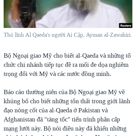
TẠI
VIDEO
"Tìm"
NGƯỜI VIỆT HẢI NGOẠI
HÀNH TRÌNH BẦU CỬ 2024
NGHE
ĐỜI SỐNG
MỘT NĂM CHIẾN TRANH TẠI DẢI GAZA
KINH TẾ
MẠNG XÃ HỘI
Thủ lĩnh Al Qaeda's người Ai Cập, Ayman al-Zawahiri.
GIẢI MÃ VÀNH ĐAI & CON ĐƯỜNG
KHOA HỌC
NGÀY TỊ NẠN THẾ GIỚI
SỨC KHOẺ
Bộ Ngoại giao Mỹ cho biết al-Qaeda và những tổ
TRỊNH VĨNH BÌNH - NGƯỜI HẠ 'BÊN THẮNG CUỘC'
Ngôn ngữ khác
VĂN HOÁ
chức chi nhánh tiếp tục đề ra mối đe dọa nghiêm
GROUND ZERO – XƯA VÀ NAY
THỂ THAO
trọng đối với Mỹ và các nước đồng minh.
CHI PHÍ CHIẾN TRANH AFGHANISTAN
GIÁO DỤC
CÁC GIÁ TRỊ CỘNG HÒA Ở VIỆT NAM
Báo cáo thường niên của Bộ Ngoại giao Mỹ về
khủng bố cho biết những tổn thất trong giới lãnh
THƯỢNG ĐỈNH TRUMP-KIM TẠI VIỆT NAM
đạo nòng cốt của al-Qaeda ở Pakistan và
TRỊNH VĨNH BÌNH VS. CHÍNH PHỦ VIỆT NAM
Afghanistan đã "tăng tốc" tiến trình phân cấp
NGƯ DÂN VIỆT VÀ LÀN SÓNG TRỘM HẢI SÂM
mạng lưới này. Bộ nói điều này đã khiến những
BÊN KIA QUỐC LỘ: TIẾNG VỌNG TỪ NÔNG THÔN MỸ