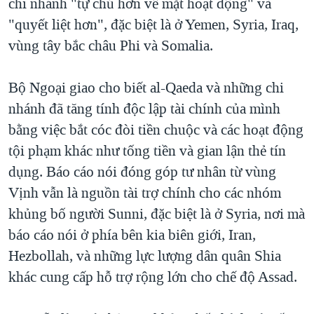
chi nhánh "tự chủ hơn về mặt hoạt động" và
QUAN HỆ VIỆT MỸ
"quyết liệt hơn", đặc biệt là ở Yemen, Syria, Iraq,
vùng tây bắc châu Phi và Somalia.
Bộ Ngoại giao cho biết al-Qaeda và những chi
nhánh đã tăng tính độc lập tài chính của mình
bằng việc bắt cóc đòi tiền chuộc và các hoạt động
tội phạm khác như tống tiền và gian lận thẻ tín
dụng. Báo cáo nói đóng góp tư nhân từ vùng
Vịnh vẫn là nguồn tài trợ chính cho các nhóm
khủng bố người Sunni, đặc biệt là ở Syria, nơi mà
báo cáo nói ở phía bên kia biên giới, Iran,
Hezbollah, và những lực lượng dân quân Shia
khác cung cấp hỗ trợ rộng lớn cho chế độ Assad.