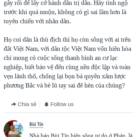
gây rối để lấy cớ hành dân trị dân. Hãy tỉnh ngộ
trước khi quá muộn, không có gì sai lầm hơn là
tuyên chiến với nhân dân.
Họ coi dân là thù địch thì họ còn sống với ai trên
đất Việt Nam, với dân tộc Việt Nam vốn hiền hòa
chỉ mong có cuộc sống thanh bình an cư lạc
nghiệp, biết bảo vệ đến cùng nền độc lập và toàn
vẹn lãnh thổ, chống lại bọn bá quyền xâm lược
phương Bắc và bè lũ tay sai đê hèn của chúng?
Chia sẻ
Follow us
Bùi Tín
Nhà báo Bùi Tín hiện sống tự do ở Pháp, là