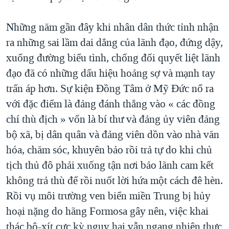
Những năm gần đây khi nhân dân thức tỉnh nhận
ra những sai lầm dai dẳng của lãnh đạo, đứng dậy,
xuống đường biểu tình, chống đối quyết liệt lãnh
đạo đã có những dấu hiệu hoảng sợ và mạnh tay
trấn áp hơn. Sự kiện Đồng Tâm ở Mỹ Đức nổ ra
với đặc điểm là đảng đánh thẳng vào « các đồng
chí thù địch » vốn là bí thư và đảng ủy viên đảng
bộ xã, bị dân quân và đảng viên dồn vào nhà văn
hóa, chăm sóc, khuyên bảo rồi trả tự do khi chủ
tịch thủ đô phải xuống tận nơi bảo lãnh cam kết
không trả thù để rồi nuốt lời hứa một cách đê hèn.
Rồi vụ môi trường ven biển miền Trung bị hủy
hoại nặng do hãng Formosa gây nên, việc khai
thác bô-xít cực kỳ nguy hại vẫn ngang nhiên thực