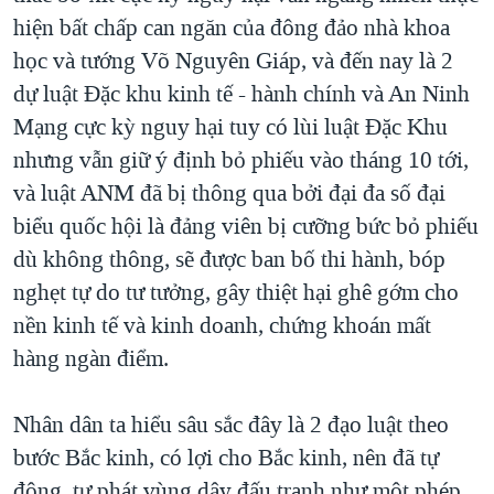
hiện bất chấp can ngăn của đông đảo nhà khoa
học và tướng Võ Nguyên Giáp, và đến nay là 2
dự luật Đặc khu kinh tế - hành chính và An Ninh
Mạng cực kỳ nguy hại tuy có lùi luật Đặc Khu
nhưng vẫn giữ ý định bỏ phiếu vào tháng 10 tới,
và luật ANM đã bị thông qua bởi đại đa số đại
biểu quốc hội là đảng viên bị cưỡng bức bỏ phiếu
dù không thông, sẽ được ban bố thi hành, bóp
nghẹt tự do tư tưởng, gây thiệt hại ghê gớm cho
nền kinh tế và kinh doanh, chứng khoán mất
hàng ngàn điểm.
Nhân dân ta hiểu sâu sắc đây là 2 đạo luật theo
bước Bắc kinh, có lợi cho Bắc kinh, nên đã tự
động, tự phát vùng dậy đấu tranh như một phép