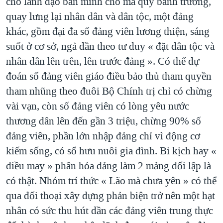
cho lãnh đạo bán mình cho ma quỷ bành trướng,
quay lưng lại nhân dân và dân tộc, một đảng
khác, gồm đại đa số đảng viên lương thiện, sáng
suốt ở cơ sở, ngả dần theo tư duy « đặt dân tộc và
nhân dân lên trên, lên trước đảng ». Có thể dự
đoán số đảng viên giáo điều bảo thủ tham quyền
tham nhũng theo đuôi Bộ Chính trị chỉ có chừng
vài vạn, còn số đảng viên có lòng yêu nước
thương dân lên đến gần 3 triệu, chừng 90% số
đảng viên, phần lớn nhập đảng chỉ vì động cơ
kiếm sống, có sổ hưu nuôi gia đình. Bi kịch hay «
điều may » phân hóa đảng làm 2 mảng đối lập là
có thật. Nhóm trí thức « Lão mà chưa yên » có thể
qua đối thoại xây dựng phản biện trở nên một hạt
nhân có sức thu hút dần các đảng viên trung thực