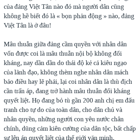
của đảng Việt Tân nào đó mà người dân cũng
QUAN HỆ VIỆT MỸ
không hề biết đó là « bọn phản động » nào, đảng
Việt Tân là ở đâu!
Mâu thuẫn giữa đảng cầm quyền với nhân dân
vốn được coi là mâu thuẫn nội bộ không đối
kháng, nay dần dần do thái độ kẻ cả kiêu ngạo
của lãnh đạo, không thèm nghe nhân dân mách
bảo điều hay lẽ phải, lại coi nhân dân là thù địch
cần trấn áp, đang trở hành mâu thuẫn đối kháng
quyết liệt. Họ đang bỏ tù gần 200 anh chị em đấu
tranh cho tự do của toàn dân, cho dân chủ và
nhân quyền, những người con yêu nước chân
chính, dũng cảm kiên cường của dân tộc, bất chấp
sự lên án quyết liệt của thế giới văn minh.