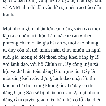
tật cho dân trong vùng nên 2 đạo dự luật Đặc khu
và ANM như đổ dầu vào lửa tạo nên cao trào đấu
tranh.
Một nhóm gồm phần lớn cựu đảng viên cao tuổi
lập ra « nhóm trí thức Lão mà chưa an » theo
phương châm « lão giả bất an », tuổi cao nhưng
tư duy còn rất trẻ, minh mẫn, chưa muốn an nghỉ
tuổi già, mong sẽ đối thoại công khai bằng lý lẽ
với lãnh đạo, với bộ Chính trị, lấy công luận xã
hội và dư luận toàn đảng làm trọng tài. Đây là
một sáng kiến xây dựng, lãnh đạo nhận lời thì
khó mà từ chối cũng không ổn. Từ đây có thể
đảng Cộng Sản sẽ bị phân hóa làm 2, một nhóm
đảng cầm quyền giáo điều bảo thủ cổ lỗ, đại diện