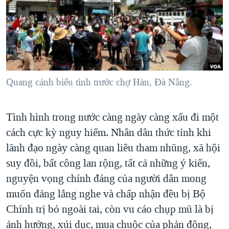
TẠI
VIDEO
"Tìm"
NGƯỜI VIỆT HẢI NGOẠI
HÀNH TRÌNH BẦU CỬ 2024
NGHE
ĐỜI SỐNG
MỘT NĂM CHIẾN TRANH TẠI DẢI GAZA
KINH TẾ
MẠNG XÃ HỘI
GIẢI MÃ VÀNH ĐAI & CON ĐƯỜNG
KHOA HỌC
NGÀY TỊ NẠN THẾ GIỚI
Quang cảnh biểu tình trước chợ Hàn, Đà Nẵng.
SỨC KHOẺ
TRỊNH VĨNH BÌNH - NGƯỜI HẠ 'BÊN THẮNG CUỘC'
Ngôn ngữ khác
VĂN HOÁ
GROUND ZERO – XƯA VÀ NAY
Tình hình trong nước càng ngày càng xấu đi một
THỂ THAO
cách cực kỳ nguy hiểm. Nhân dân thức tỉnh khi
CHI PHÍ CHIẾN TRANH AFGHANISTAN
GIÁO DỤC
lãnh đạo ngày càng quan liêu tham nhũng, xã hội
CÁC GIÁ TRỊ CỘNG HÒA Ở VIỆT NAM
suy đồi, bất công lan rộng, tất cả những ý kiến,
THƯỢNG ĐỈNH TRUMP-KIM TẠI VIỆT NAM
nguyện vọng chính đáng của người dân mong
TRỊNH VĨNH BÌNH VS. CHÍNH PHỦ VIỆT NAM
muốn đảng lắng nghe và chấp nhận đều bị Bộ
NGƯ DÂN VIỆT VÀ LÀN SÓNG TRỘM HẢI SÂM
Chính trị bỏ ngoài tai, còn vu cáo chụp mũ là bị
ảnh hưởng, xúi dục, mua chuộc của phản động,
BÊN KIA QUỐC LỘ: TIẾNG VỌNG TỪ NÔNG THÔN MỸ