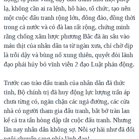
lạ, không cần ai ra lệnh, hô hào, tổ chức, tạo nên
một cuộc đấu tranh rộng lớn, đông đảo, đồng thời
trong cả nước và có đà lan rất rộng, chứng minh
rằng chống xâm lược phương Bắc đã ăn sâu vào
máu thịt của nhân dân ta từ ngàn xưa, chỉ chờ dịp
là trỗi dậy và bùng nổ xung thiên, quyết đòi lãnh
đạo phải hủy bỏ vĩnh viễn 2 đạo Luật phản động.
Trước cao trào đấu tranh của nhân dân đã thức
tỉnh, Bộ chính trị đã huy động lực lượng trấn áp
chưa từng có, ngăn chặn các ngả đường, các cửa
nhà có người tham gia đấu tranh, bắt bớ tràn lan
kể cả tra tấn hòng dập tắt cuộc đấu tranh. Nhưng
lần nay nhân dân không sợ. Nỗi sợ hãi như đã đổi
ngôi chuyển sang phía lãnh đạo!