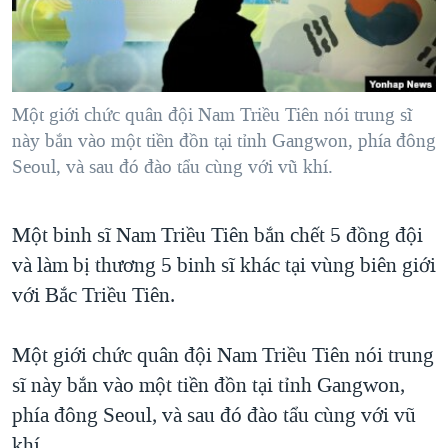
TẠI
VIDEO
"Tìm"
NGƯỜI VIỆT HẢI NGOẠI
HÀNH TRÌNH BẦU CỬ 2024
NGHE
ĐỜI SỐNG
MỘT NĂM CHIẾN TRANH TẠI DẢI GAZA
KINH TẾ
MẠNG XÃ HỘI
Một giới chức quân đội Nam Triều Tiên nói trung sĩ
GIẢI MÃ VÀNH ĐAI & CON ĐƯỜNG
KHOA HỌC
này bắn vào một tiền đồn tại tỉnh Gangwon, phía đông
NGÀY TỊ NẠN THẾ GIỚI
Seoul, và sau đó đào tẩu cùng với vũ khí.
SỨC KHOẺ
TRỊNH VĨNH BÌNH - NGƯỜI HẠ 'BÊN THẮNG CUỘC'
Ngôn ngữ khác
VĂN HOÁ
GROUND ZERO – XƯA VÀ NAY
Một binh sĩ Nam Triều Tiên bắn chết 5 đồng đội
THỂ THAO
CHI PHÍ CHIẾN TRANH AFGHANISTAN
và làm bị thương 5 binh sĩ khác tại vùng biên giới
GIÁO DỤC
với Bắc Triều Tiên.
CÁC GIÁ TRỊ CỘNG HÒA Ở VIỆT NAM
THƯỢNG ĐỈNH TRUMP-KIM TẠI VIỆT NAM
Một giới chức quân đội Nam Triều Tiên nói trung
TRỊNH VĨNH BÌNH VS. CHÍNH PHỦ VIỆT NAM
sĩ này bắn vào một tiền đồn tại tỉnh Gangwon,
NGƯ DÂN VIỆT VÀ LÀN SÓNG TRỘM HẢI SÂM
phía đông Seoul, và sau đó đào tẩu cùng với vũ
BÊN KIA QUỐC LỘ: TIẾNG VỌNG TỪ NÔNG THÔN MỸ
khí.