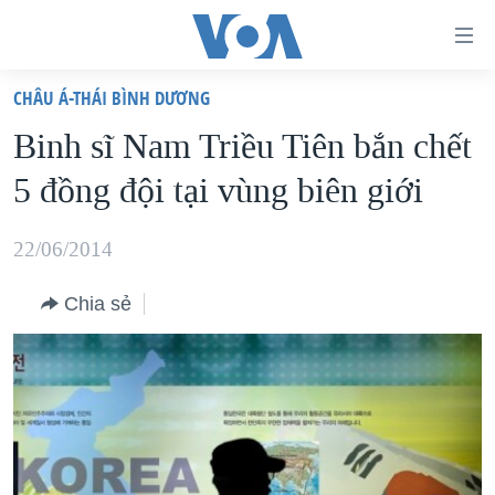
Đường
dẫn
CHÂU Á-THÁI BÌNH DƯƠNG
truy
TRANG CHỦ
Binh sĩ Nam Triều Tiên bắn chết
cập
VIỆT NAM
5 đồng đội tại vùng biên giới
Tới
HOA KỲ
nội
BIỂN ĐÔNG
22/06/2014
dung
THẾ GIỚI
chính
Chia sẻ
BLOG
Tới
điều
DIỄN ĐÀN
hướng
MỤC
chính
CHUYÊN ĐỀ
TỰ DO BÁO CHÍ
Đi
HỌC TIẾNG ANH
VẠCH TRẦN TIN GIẢ
CHIẾN TRANH THƯƠNG MẠI CỦA MỸ: QUÁ KHỨ VÀ HIỆN
tới