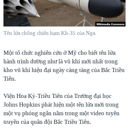
TẠI
VIDEO
"Tìm"
NGƯỜI VIỆT HẢI NGOẠI
HÀNH TRÌNH BẦU CỬ 2024
NGHE
ĐỜI SỐNG
MỘT NĂM CHIẾN TRANH TẠI DẢI GAZA
KINH TẾ
MẠNG XÃ HỘI
Tên lửa chống chiến hạm Kh-35 của Nga.
GIẢI MÃ VÀNH ĐAI & CON ĐƯỜNG
KHOA HỌC
NGÀY TỊ NẠN THẾ GIỚI
SỨC KHOẺ
Một tổ chức nghiên cứu ở Mỹ cho biết tên lửa
TRỊNH VĨNH BÌNH - NGƯỜI HẠ 'BÊN THẮNG CUỘC'
Ngôn ngữ khác
VĂN HOÁ
hành trình dường như là vũ khí mới nhất trong
GROUND ZERO – XƯA VÀ NAY
THỂ THAO
kho vũ khí hiện đại ngày càng tăng của Bắc Triều
CHI PHÍ CHIẾN TRANH AFGHANISTAN
Tiên.
GIÁO DỤC
CÁC GIÁ TRỊ CỘNG HÒA Ở VIỆT NAM
Viện Hoa Kỳ-Triều Tiên của Trường đại học
THƯỢNG ĐỈNH TRUMP-KIM TẠI VIỆT NAM
Johns Hopkins phát hiện một tên lửa mới trong
TRỊNH VĨNH BÌNH VS. CHÍNH PHỦ VIỆT NAM
một vụ phóng ngắn nằm trong một video tuyên
NGƯ DÂN VIỆT VÀ LÀN SÓNG TRỘM HẢI SÂM
truyền của quân đội Bắc Triều Tiên.
BÊN KIA QUỐC LỘ: TIẾNG VỌNG TỪ NÔNG THÔN MỸ