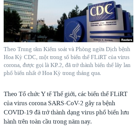
TẠI
VIDEO
"Tìm"
NGƯỜI VIỆT HẢI NGOẠI
HÀNH TRÌNH BẦU CỬ 2024
NGHE
ĐỜI SỐNG
MỘT NĂM CHIẾN TRANH TẠI DẢI GAZA
KINH TẾ
MẠNG XÃ HỘI
GIẢI MÃ VÀNH ĐAI & CON ĐƯỜNG
KHOA HỌC
NGÀY TỊ NẠN THẾ GIỚI
Theo Trung tâm Kiểm soát và Phòng ngừa Dịch bệnh
SỨC KHOẺ
Hoa Kỳ CDC, một trong số biến thể FLiRT của virus
TRỊNH VĨNH BÌNH - NGƯỜI HẠ 'BÊN THẮNG CUỘC'
Ngôn ngữ khác
VĂN HOÁ
corona, được gọi là KP.2, đã trở thành biến thể lây lan
GROUND ZERO – XƯA VÀ NAY
phổ biến nhất ở Hoa Kỳ trong tháng qua.
THỂ THAO
CHI PHÍ CHIẾN TRANH AFGHANISTAN
GIÁO DỤC
CÁC GIÁ TRỊ CỘNG HÒA Ở VIỆT NAM
Theo Tổ chức Y tế Thế giới, các biến thể FLiRT
THƯỢNG ĐỈNH TRUMP-KIM TẠI VIỆT NAM
của virus corona SARS-CoV-2 gây ra bệnh
COVID-19 đã trở thành dạng virus phổ biến lưu
TRỊNH VĨNH BÌNH VS. CHÍNH PHỦ VIỆT NAM
hành trên toàn cầu trong năm nay.
NGƯ DÂN VIỆT VÀ LÀN SÓNG TRỘM HẢI SÂM
BÊN KIA QUỐC LỘ: TIẾNG VỌNG TỪ NÔNG THÔN MỸ