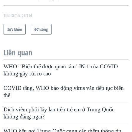
This item is part of
Sức khỏe
Ðời sống
Liên quan
WHO: ‘Biến thể được quan tâm’ JN.1 của COVID
không gây rủi ro cao
COVID tăng, WHO báo động virus vẫn tiếp tục biến
thể
Dịch viêm phổi lây lan trên trẻ em ở Trung Quốc
không đáng ngại?
WHO kêu gọi Trung Quốc cung cấp thêm thông tin