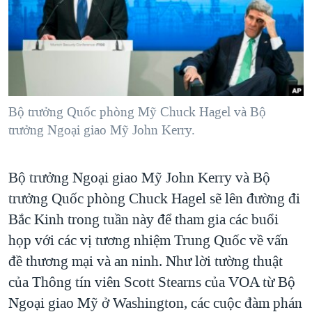
TẠI
VIDEO
"Tìm"
NGƯỜI VIỆT HẢI NGOẠI
HÀNH TRÌNH BẦU CỬ 2024
NGHE
ĐỜI SỐNG
MỘT NĂM CHIẾN TRANH TẠI DẢI GAZA
KINH TẾ
MẠNG XÃ HỘI
GIẢI MÃ VÀNH ĐAI & CON ĐƯỜNG
KHOA HỌC
NGÀY TỊ NẠN THẾ GIỚI
Bộ trưởng Quốc phòng Mỹ Chuck Hagel và Bộ
SỨC KHOẺ
trưởng Ngoại giao Mỹ John Kerry.
TRỊNH VĨNH BÌNH - NGƯỜI HẠ 'BÊN THẮNG CUỘC'
Ngôn ngữ khác
VĂN HOÁ
GROUND ZERO – XƯA VÀ NAY
THỂ THAO
Bộ trưởng Ngoại giao Mỹ John Kerry và Bộ
CHI PHÍ CHIẾN TRANH AFGHANISTAN
GIÁO DỤC
trưởng Quốc phòng Chuck Hagel sẽ lên đường đi
CÁC GIÁ TRỊ CỘNG HÒA Ở VIỆT NAM
Bắc Kinh trong tuần này để tham gia các buổi
THƯỢNG ĐỈNH TRUMP-KIM TẠI VIỆT NAM
họp với các vị tương nhiệm Trung Quốc về vấn
TRỊNH VĨNH BÌNH VS. CHÍNH PHỦ VIỆT NAM
đề thương mại và an ninh. Như lời tường thuật
của Thông tín viên Scott Stearns của VOA từ Bộ
NGƯ DÂN VIỆT VÀ LÀN SÓNG TRỘM HẢI SÂM
Ngoại giao Mỹ ở Washington, các cuộc đàm phán
BÊN KIA QUỐC LỘ: TIẾNG VỌNG TỪ NÔNG THÔN MỸ