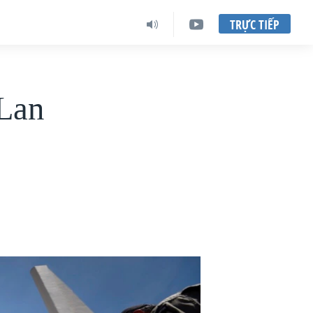
TRỰC TIẾP
 Lan