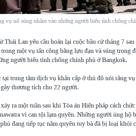
ờng vụ nổ súng nhắm vào những người biểu tình chống ch
ử Thái Lan yêu cầu hoãn lại cuộc bầu cử tháng 7 sau
g trong một vụ tấn công bằng lựu đạn và súng trong 
ng người biểu tình chống chính phủ ở Bangkok.
 tại trung tâm dịch vụ khẩn cấp ở thủ đô nói rằng vụ
gây thương tích cho 22 người.
xảy ra một tuần sau khi Tòa án Hiến pháp cách chứ
nawatra vì can tội lạm quyền. Những người ủng hộ b
phủ đang tiếp tục nắm quyền tuy bà đã bị loại khỏi 