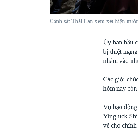
VIỆT NAM
NGƯ DÂN VIỆT VÀ LÀN SÓNG
Cảnh sát Thái Lan xem xét hiện trư
TRỘM HẢI SÂM
BÊN KIA QUỐC LỘ: TIẾNG VỌNG
Ủy ban bầu c
TỪ NÔNG THÔN MỸ
bị thiệt mạn
QUAN HỆ VIỆT MỸ
nhắm vào nhữ
Các giới chức
hôm nay còn 
Vụ bạo động 
Yingluck Shi
vệ cho chính 