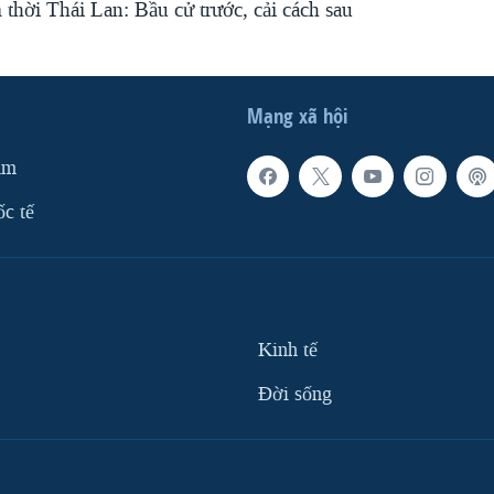
thời Thái Lan: Bầu cử trước, cải cách sau
Mạng xã hội
am
ốc tế
Kinh tế
Ðời sống