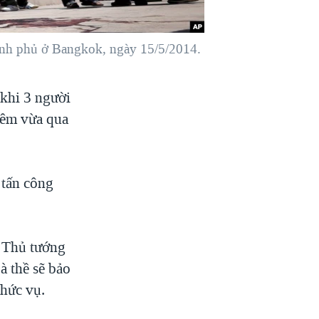
ính phủ ở Bangkok, ngày 15/5/2014.
 khi 3 người
đêm vừa qua
 tấn công
c Thủ tướng
à thề sẽ bảo
chức vụ.