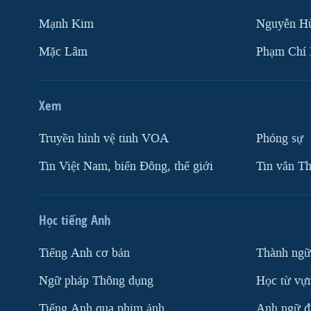
Mạnh Kim
Nguyễn H
Mặc Lâm
Phạm Chí
Xem
Truyền hình vệ tinh VOA
Phóng sự
Tin Việt Nam, biển Đông, thế giới
Tin vắn Th
Học tiếng Anh
Tiếng Anh cơ bản
Thành ngữ
Ngữ pháp Thông dụng
Học từ vựn
Tiếng Anh qua phim ảnh
Anh ngữ đặ