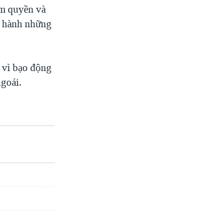
ạm quyền và
ến hành những
g vì bạo động
ngoái.