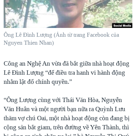
TẠI
VIDEO
"Tìm"
NGƯỜI VIỆT HẢI NGOẠI
HÀNH TRÌNH BẦU CỬ 2024
NGHE
ĐỜI SỐNG
MỘT NĂM CHIẾN TRANH TẠI DẢI GAZA
KINH TẾ
MẠNG XÃ HỘI
Ông Lê Đình Lượng (Ảnh từ trang Facebook của
GIẢI MÃ VÀNH ĐAI & CON ĐƯỜNG
KHOA HỌC
Nguyen Thien Nhan)
NGÀY TỊ NẠN THẾ GIỚI
SỨC KHOẺ
TRỊNH VĨNH BÌNH - NGƯỜI HẠ 'BÊN THẮNG CUỘC'
Ngôn ngữ khác
VĂN HOÁ
Công an Nghệ An vừa đã bắt giữa nhà hoạt động
GROUND ZERO – XƯA VÀ NAY
Lê Đình Lượng “để điều tra hanh vi hành động
THỂ THAO
CHI PHÍ CHIẾN TRANH AFGHANISTAN
nhằm lật đổ chính quyền.”
GIÁO DỤC
CÁC GIÁ TRỊ CỘNG HÒA Ở VIỆT NAM
“Ông Lượng cùng với Thái Văn Hòa, Nguyễn
THƯỢNG ĐỈNH TRUMP-KIM TẠI VIỆT NAM
Văn Huân và một người bạn nữa ra Quỳnh Lưu
TRỊNH VĨNH BÌNH VS. CHÍNH PHỦ VIỆT NAM
thăm vợ chú Oai, một nhà hoạt động còn đang bị
NGƯ DÂN VIỆT VÀ LÀN SÓNG TRỘM HẢI SÂM
cộng sản bắt giam, trên đường về Yên Thành, thì
BÊN KIA QUỐC LỘ: TIẾNG VỌNG TỪ NÔNG THÔN MỸ