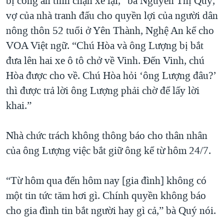
bị công an tỉnh chặn xe lại,” bà Nguyễn Thị Quý,
QUAN HỆ VIỆT MỸ
vợ của nhà tranh đấu cho quyền lợi của người dân
nông thôn 52 tuổi ở Yên Thành, Nghệ An kể cho
VOA Việt ngữ. “Chú Hòa và ông Lượng bị bắt
đưa lên hai xe ô tô chở về Vinh. Đến Vinh, chú
Hòa được cho về. Chú Hòa hỏi ‘ông Lượng đâu?’
thì được trả lời ông Lượng phải chờ để lấy lời
khai.”
Nhà chức trách không thông báo cho thân nhân
của ông Lượng việc bắt giữ ông kể từ hôm 24/7.
“Từ hôm qua đến hôm nay [gia đình] không có
một tin tức tăm hơi gì. Chính quyền không báo
cho gia đình tin bắt người hay gì cả,” bà Quý nói.