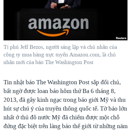
TẠI
VIDEO
"Tìm"
NGƯỜI VIỆT HẢI NGOẠI
HÀNH TRÌNH BẦU CỬ 2024
NGHE
ĐỜI SỐNG
MỘT NĂM CHIẾN TRANH TẠI DẢI GAZA
KINH TẾ
MẠNG XÃ HỘI
GIẢI MÃ VÀNH ĐAI & CON ĐƯỜNG
KHOA HỌC
NGÀY TỊ NẠN THẾ GIỚI
Tỉ phú Jeff Bezos, người sáng lập và chủ nhân của
SỨC KHOẺ
công ty mua hàng trực tuyến Amazon.com, là chủ
TRỊNH VĨNH BÌNH - NGƯỜI HẠ 'BÊN THẮNG CUỘC'
Ngôn ngữ khác
VĂN HOÁ
nhân mới của báo The Washington Post
GROUND ZERO – XƯA VÀ NAY
THỂ THAO
CHI PHÍ CHIẾN TRANH AFGHANISTAN
GIÁO DỤC
Tin nhật báo The Washington Post sắp đổi chủ,
CÁC GIÁ TRỊ CỘNG HÒA Ở VIỆT NAM
bất ngờ được loan báo hôm thứ Ba 6 tháng 8,
THƯỢNG ĐỈNH TRUMP-KIM TẠI VIỆT NAM
2013, đã gây kinh ngạc trong báo giới Mỹ và thu
TRỊNH VĨNH BÌNH VS. CHÍNH PHỦ VIỆT NAM
hút sự chú ý của truyền thông quốc tế. Tờ báo lớn
nhất ở thủ đô nước Mỹ đã chiếm được một chỗ
NGƯ DÂN VIỆT VÀ LÀN SÓNG TRỘM HẢI SÂM
đứng đặc biệt trên làng báo thế giới từ những năm
BÊN KIA QUỐC LỘ: TIẾNG VỌNG TỪ NÔNG THÔN MỸ