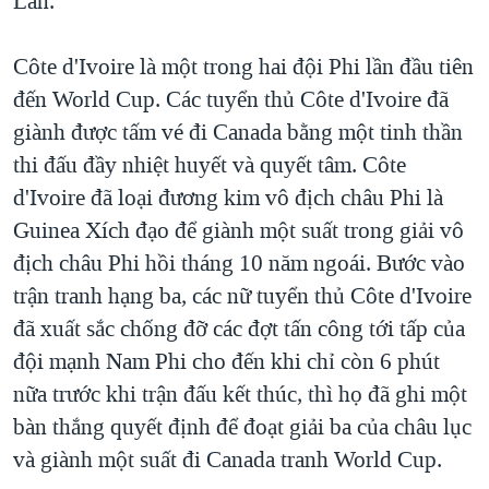
Lan.
QUAN HỆ VIỆT MỸ
Côte d'Ivoire là một trong hai đội Phi lần đầu tiên
đến World Cup. Các tuyển thủ Côte d'Ivoire đã
giành được tấm vé đi Canada bằng một tinh thần
thi đấu đầy nhiệt huyết và quyết tâm. Côte
d'Ivoire đã loại đương kim vô địch châu Phi là
Guinea Xích đạo để giành một suất trong giải vô
địch châu Phi hồi tháng 10 năm ngoái. Bước vào
trận tranh hạng ba, các nữ tuyển thủ Côte d'Ivoire
đã xuất sắc chống đỡ các đợt tấn công tới tấp của
đội mạnh Nam Phi cho đến khi chỉ còn 6 phút
nữa trước khi trận đấu kết thúc, thì họ đã ghi một
bàn thắng quyết định để đoạt giải ba của châu lục
và giành một suất đi Canada tranh World Cup.