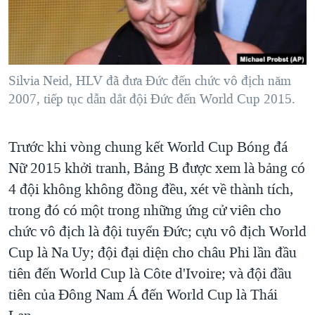
TẠI
VIDEO
"Tìm"
NGƯỜI VIỆT HẢI NGOẠI
HÀNH TRÌNH BẦU CỬ 2024
NGHE
ĐỜI SỐNG
MỘT NĂM CHIẾN TRANH TẠI DẢI GAZA
KINH TẾ
MẠNG XÃ HỘI
Silvia Neid, HLV đã đưa Đức đến chức vô địch năm
GIẢI MÃ VÀNH ĐAI & CON ĐƯỜNG
KHOA HỌC
2007, tiếp tục dẫn dắt đội Đức đến World Cup 2015.
NGÀY TỊ NẠN THẾ GIỚI
SỨC KHOẺ
TRỊNH VĨNH BÌNH - NGƯỜI HẠ 'BÊN THẮNG CUỘC'
Ngôn ngữ khác
VĂN HOÁ
Trước khi vòng chung kết World Cup Bóng đá
GROUND ZERO – XƯA VÀ NAY
Nữ 2015 khởi tranh, Bảng B được xem là bảng có
THỂ THAO
CHI PHÍ CHIẾN TRANH AFGHANISTAN
4 đội không không đồng đều, xét về thành tích,
GIÁO DỤC
CÁC GIÁ TRỊ CỘNG HÒA Ở VIỆT NAM
trong đó có một trong những ứng cử viên cho
chức vô địch là đội tuyển Đức; cựu vô địch World
THƯỢNG ĐỈNH TRUMP-KIM TẠI VIỆT NAM
Cup là Na Uy; đội đại diện cho châu Phi lần đầu
TRỊNH VĨNH BÌNH VS. CHÍNH PHỦ VIỆT NAM
tiên đến World Cup là Côte d'Ivoire; và đội đầu
NGƯ DÂN VIỆT VÀ LÀN SÓNG TRỘM HẢI SÂM
tiên của Ðông Nam Á đến World Cup là Thái
BÊN KIA QUỐC LỘ: TIẾNG VỌNG TỪ NÔNG THÔN MỸ