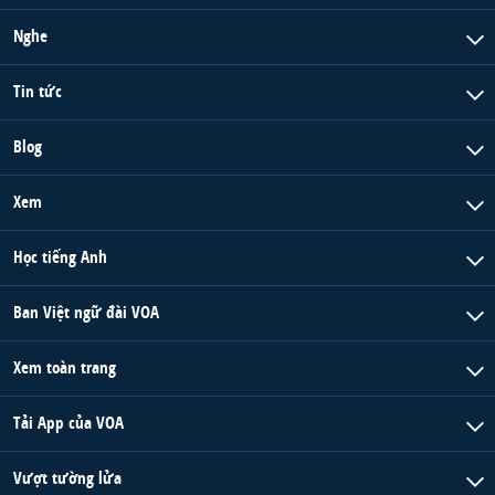
Nghe
Tin tức
Blog
Xem
Học tiếng Anh
Ban Việt ngữ đài VOA
Xem toàn trang
Tải App của VOA
Vượt tường lửa