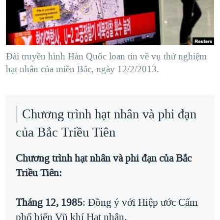
TẠI
VIDEO
"Tìm"
NGƯỜI VIỆT HẢI NGOẠI
HÀNH TRÌNH BẦU CỬ 2024
NGHE
ĐỜI SỐNG
MỘT NĂM CHIẾN TRANH TẠI DẢI GAZA
KINH TẾ
MẠNG XÃ HỘI
Ðài truyền hình Hàn Quốc loan tin về vụ thử nghiệm
GIẢI MÃ VÀNH ĐAI & CON ĐƯỜNG
KHOA HỌC
hạt nhân của miền Bắc, ngày 12/2/2013.
NGÀY TỊ NẠN THẾ GIỚI
SỨC KHOẺ
TRỊNH VĨNH BÌNH - NGƯỜI HẠ 'BÊN THẮNG CUỘC'
Ngôn ngữ khác
VĂN HOÁ
GROUND ZERO – XƯA VÀ NAY
Chương trình hạt nhân và phi đạn
THỂ THAO
CHI PHÍ CHIẾN TRANH AFGHANISTAN
của Bắc Triều Tiên
GIÁO DỤC
CÁC GIÁ TRỊ CỘNG HÒA Ở VIỆT NAM
Chương trình hạt nhân và phi đạn của Bắc
THƯỢNG ĐỈNH TRUMP-KIM TẠI VIỆT NAM
Triều Tiên:
TRỊNH VĨNH BÌNH VS. CHÍNH PHỦ VIỆT NAM
NGƯ DÂN VIỆT VÀ LÀN SÓNG TRỘM HẢI SÂM
Tháng 12, 1985
: Ðồng ý với Hiệp ước Cấm
phổ biến Vũ khí Hạt nhân.
BÊN KIA QUỐC LỘ: TIẾNG VỌNG TỪ NÔNG THÔN MỸ