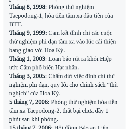
Tháng 8, 1998
: Phóng thử nghiệm
QUAN HỆ VIỆT MỸ
Taepodong-1, hỏa tiễn tầm xa đầu tiên của
BTT.
Tháng 9, 1999:
Cam kết đình chỉ các cuộc
thử nghiệm phi đạn tầm xa vào lúc cải thiện
bang giao với Hoa Kỳ.
Tháng 1, 2003
: Loan báo rút ra khỏi Hiệp
ước Cấm phổ biến Hạt nhân.
Tháng 3, 2005
: Chấm dứt việc đỉnh chỉ thử
nghiệm phi đạn, quy lỗi cho chính sách “thù
nghịch” của Hoa Kỳ.
5 tháng 7, 2006
: Phóng thử nghiệm hỏa tiễn
tầm xa Taepodong-2, thất bại chưa đầy 1
phút sau khi phóng.
15 tháng 7, 2006
: Hội đồng Bảo an Liên