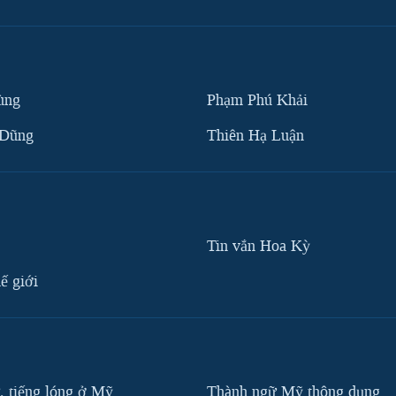
ùng
Phạm Phú Khải
 Dũng
Thiên Hạ Luận
Tin vắn Hoa Kỳ
ế giới
, tiếng lóng ở Mỹ
Thành ngữ Mỹ thông dụng