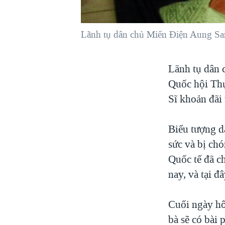
VIỆT NAM
NGƯ DÂN VIỆT VÀ LÀN SÓNG
Lãnh tụ dân chủ Miến Điện Aung Sa
TRỘM HẢI SÂM
BÊN KIA QUỐC LỘ: TIẾNG VỌNG
Lãnh tụ dân 
TỪ NÔNG THÔN MỸ
Quốc hội Thụ
QUAN HỆ VIỆT MỸ
Sĩ khoản đãi t
Biểu tượng d
sức và bị chó
Quốc tế đã c
nay, và tại đ
Cuối ngày hô
bà sẽ có bài 