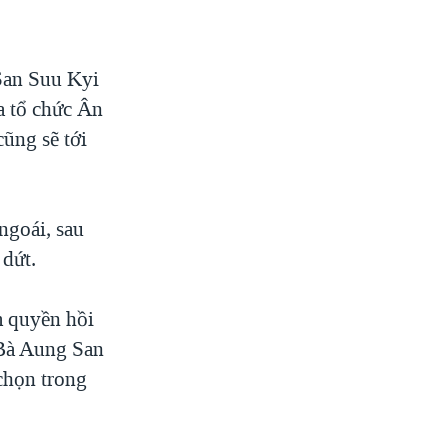
San Suu Kyi
a tổ chức Ân
cũng sẽ tới
ngoái, sau
dứt.
m quyền hồi
 Bà Aung San
chọn trong