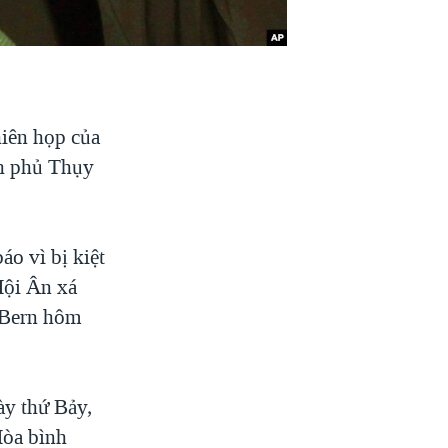
iên họp của
nh phủ Thụy
o vì bị kiệt
Hội Ân xá
 Bern hôm
ày thứ Bảy,
Hòa bình