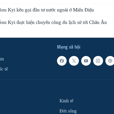
uu Kyi kêu gọi đầu tư nước ngoài ở Miến Điện
uu Kyi thực hiện chuyến công du lịch sử tới Châu Âu
Mạng xã hội
am
ốc tế
Kinh tế
Ðời sống