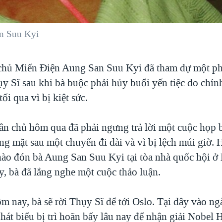
n Suu Kyi
chủ Miến Điện Aung San Suu Kyi đã tham dự một ph
y Sĩ sau khi bà buộc phải hủy buổi yến tiệc do chí
ối qua vì bị kiệt sức.
ân chủ hôm qua đã phải ngưng trả lời một cuộc họp bá
ng mặt sau một chuyến đi dài và vì bị lệch múi giờ. 
hào đón bà Aung San Suu Kyi tại tòa nhà quốc hội ở
ây, bà đã lắng nghe một cuộc thảo luận.
m nay, bà sẽ rời Thụy Sĩ để tới Oslo. Tại đây vào ng
phát biểu bị trì hoãn bấy lâu nay để nhận giải Nobel 