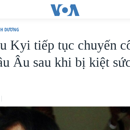
ÌNH DƯƠNG
u Kyi tiếp tục chuyến c
âu Âu sau khi bị kiệt sứ