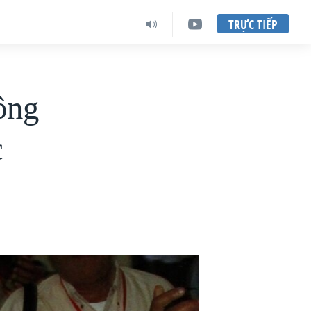
TRỰC TIẾP
ông
c