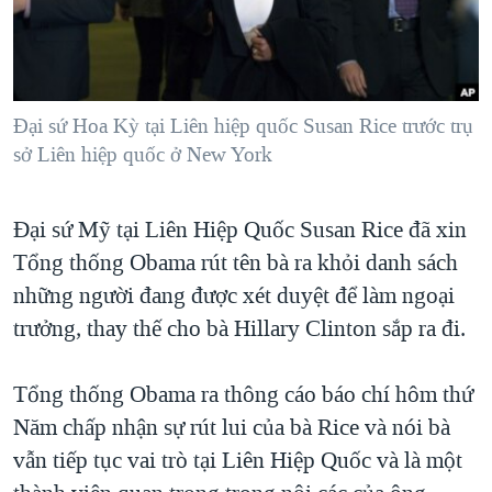
TẠI
VIDEO
"Tìm"
NGƯỜI VIỆT HẢI NGOẠI
HÀNH TRÌNH BẦU CỬ 2024
NGHE
ĐỜI SỐNG
MỘT NĂM CHIẾN TRANH TẠI DẢI GAZA
KINH TẾ
MẠNG XÃ HỘI
Đại sứ Hoa Kỳ tại Liên hiệp quốc Susan Rice trước trụ
GIẢI MÃ VÀNH ĐAI & CON ĐƯỜNG
KHOA HỌC
sở Liên hiệp quốc ở New York
NGÀY TỊ NẠN THẾ GIỚI
SỨC KHOẺ
TRỊNH VĨNH BÌNH - NGƯỜI HẠ 'BÊN THẮNG CUỘC'
Ngôn ngữ khác
VĂN HOÁ
Đại sứ Mỹ tại Liên Hiệp Quốc Susan Rice đã xin
GROUND ZERO – XƯA VÀ NAY
Tổng thống Obama rút tên bà ra khỏi danh sách
THỂ THAO
CHI PHÍ CHIẾN TRANH AFGHANISTAN
những người đang được xét duyệt để làm ngoại
GIÁO DỤC
CÁC GIÁ TRỊ CỘNG HÒA Ở VIỆT NAM
trưởng, thay thế cho bà Hillary Clinton sắp ra đi.
THƯỢNG ĐỈNH TRUMP-KIM TẠI VIỆT NAM
Tổng thống Obama ra thông cáo báo chí hôm thứ
TRỊNH VĨNH BÌNH VS. CHÍNH PHỦ VIỆT NAM
Năm chấp nhận sự rút lui của bà Rice và nói bà
NGƯ DÂN VIỆT VÀ LÀN SÓNG TRỘM HẢI SÂM
vẫn tiếp tục vai trò tại Liên Hiệp Quốc và là một
BÊN KIA QUỐC LỘ: TIẾNG VỌNG TỪ NÔNG THÔN MỸ