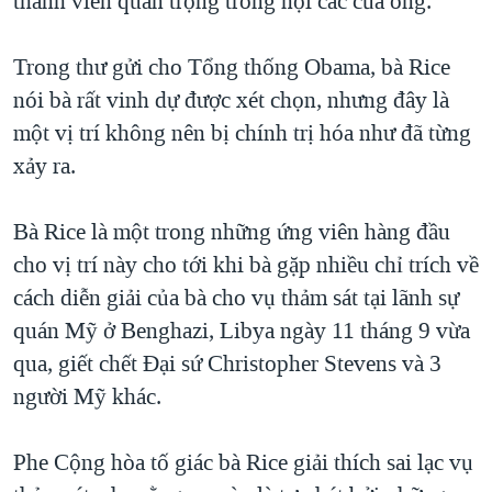
thành viên quan trọng trong nội các của ông.
QUAN HỆ VIỆT MỸ
Trong thư gửi cho Tổng thống Obama, bà Rice
nói bà rất vinh dự được xét chọn, nhưng đây là
một vị trí không nên bị chính trị hóa như đã từng
xảy ra.
Bà Rice là một trong những ứng viên hàng đầu
cho vị trí này cho tới khi bà gặp nhiều chỉ trích về
cách diễn giải của bà cho vụ thảm sát tại lãnh sự
quán Mỹ ở Benghazi, Libya ngày 11 tháng 9 vừa
qua, giết chết Đại sứ Christopher Stevens và 3
người Mỹ khác.
Phe Cộng hòa tố giác bà Rice giải thích sai lạc vụ