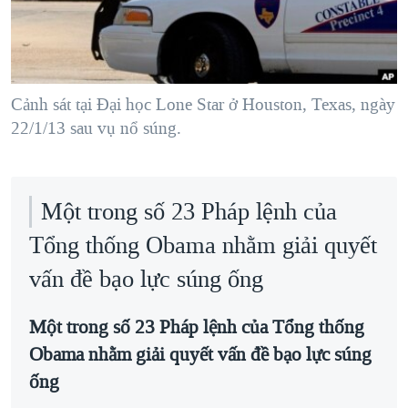
TẠI
VIDEO
"Tìm"
NGƯỜI VIỆT HẢI NGOẠI
HÀNH TRÌNH BẦU CỬ 2024
NGHE
ĐỜI SỐNG
MỘT NĂM CHIẾN TRANH TẠI DẢI GAZA
KINH TẾ
MẠNG XÃ HỘI
Cảnh sát tại Đại học Lone Star ở Houston, Texas, ngày
GIẢI MÃ VÀNH ĐAI & CON ĐƯỜNG
KHOA HỌC
22/1/13 sau vụ nổ súng.
NGÀY TỊ NẠN THẾ GIỚI
SỨC KHOẺ
TRỊNH VĨNH BÌNH - NGƯỜI HẠ 'BÊN THẮNG CUỘC'
Ngôn ngữ khác
VĂN HOÁ
GROUND ZERO – XƯA VÀ NAY
Một trong số 23 Pháp lệnh của
THỂ THAO
CHI PHÍ CHIẾN TRANH AFGHANISTAN
Tổng thống Obama nhằm giải quyết
GIÁO DỤC
CÁC GIÁ TRỊ CỘNG HÒA Ở VIỆT NAM
vấn đề bạo lực súng ống
THƯỢNG ĐỈNH TRUMP-KIM TẠI VIỆT NAM
Một trong số 23 Pháp lệnh của Tổng thống
TRỊNH VĨNH BÌNH VS. CHÍNH PHỦ VIỆT NAM
Obama nhằm giải quyết vấn đề bạo lực súng
NGƯ DÂN VIỆT VÀ LÀN SÓNG TRỘM HẢI SÂM
ống
BÊN KIA QUỐC LỘ: TIẾNG VỌNG TỪ NÔNG THÔN MỸ