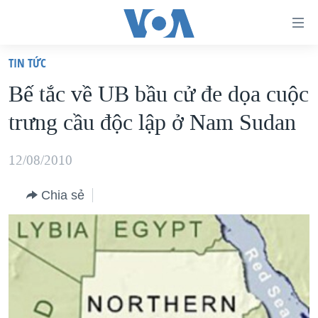
Đường
dẫn
TIN TỨC
truy
TRANG CHỦ
Bế tắc về UB bầu cử đe dọa cuộc
cập
VIỆT NAM
trưng cầu độc lập ở Nam Sudan
Tới
HOA KỲ
nội
BIỂN ĐÔNG
12/08/2010
dung
THẾ GIỚI
chính
Chia sẻ
BLOG
Tới
điều
DIỄN ĐÀN
hướng
MỤC
chính
CHUYÊN ĐỀ
TỰ DO BÁO CHÍ
Đi
HỌC TIẾNG ANH
VẠCH TRẦN TIN GIẢ
CHIẾN TRANH THƯƠNG MẠI CỦA MỸ: QUÁ KHỨ VÀ HIỆN
tới