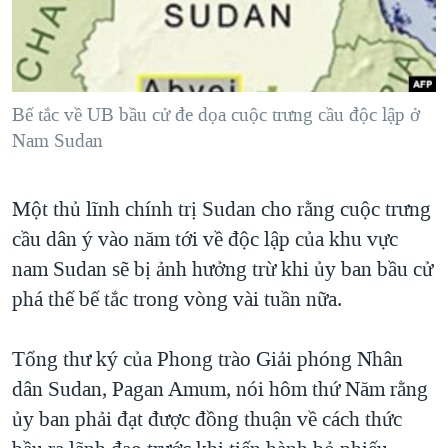
TẠI
VIDEO
"Tìm"
NGƯỜI VIỆT HẢI NGOẠI
HÀNH TRÌNH BẦU CỬ 2024
NGHE
ĐỜI SỐNG
MỘT NĂM CHIẾN TRANH TẠI DẢI GAZA
KINH TẾ
MẠNG XÃ HỘI
Bế tắc về UB bầu cử đe dọa cuộc trưng cầu độc lập ở
GIẢI MÃ VÀNH ĐAI & CON ĐƯỜNG
KHOA HỌC
Nam Sudan
NGÀY TỊ NẠN THẾ GIỚI
SỨC KHOẺ
TRỊNH VĨNH BÌNH - NGƯỜI HẠ 'BÊN THẮNG CUỘC'
Ngôn ngữ khác
VĂN HOÁ
Một thủ lĩnh chính trị Sudan cho rằng cuộc trưng
GROUND ZERO – XƯA VÀ NAY
cầu dân ý vào năm tới về độc lập của khu vực
THỂ THAO
CHI PHÍ CHIẾN TRANH AFGHANISTAN
nam Sudan sẽ bị ảnh hưởng trừ khi ủy ban bầu cử
GIÁO DỤC
CÁC GIÁ TRỊ CỘNG HÒA Ở VIỆT NAM
phá thế bế tắc trong vòng vài tuần nữa.
THƯỢNG ĐỈNH TRUMP-KIM TẠI VIỆT NAM
Tổng thư ký của Phong trào Giải phóng Nhân
TRỊNH VĨNH BÌNH VS. CHÍNH PHỦ VIỆT NAM
dân Sudan, Pagan Amum, nói hôm thứ Năm rằng
NGƯ DÂN VIỆT VÀ LÀN SÓNG TRỘM HẢI SÂM
ủy ban phải đạt được đồng thuận về cách thức
BÊN KIA QUỐC LỘ: TIẾNG VỌNG TỪ NÔNG THÔN MỸ