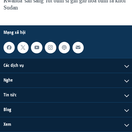
Rwanda 'sẵn sàng' rút binh sĩ gìn giữ hòa bình ra khỏi
Sudan
Mạng xã hội
Các dịch vụ
Nghe
Tin tức
Blog
Xem