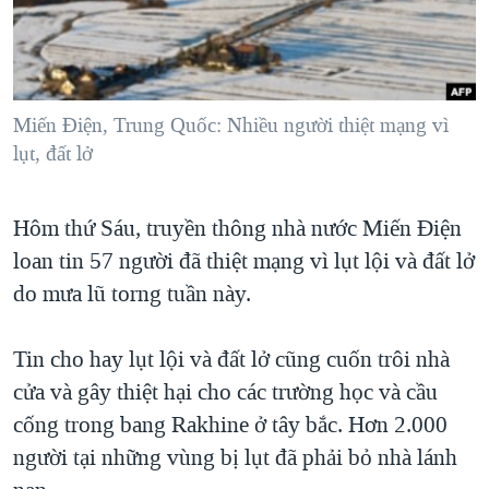
TẠI
VIDEO
"Tìm"
NGƯỜI VIỆT HẢI NGOẠI
HÀNH TRÌNH BẦU CỬ 2024
NGHE
ĐỜI SỐNG
MỘT NĂM CHIẾN TRANH TẠI DẢI GAZA
KINH TẾ
MẠNG XÃ HỘI
Miến Điện, Trung Quốc: Nhiều người thiệt mạng vì
GIẢI MÃ VÀNH ĐAI & CON ĐƯỜNG
KHOA HỌC
lụt, đất lở
NGÀY TỊ NẠN THẾ GIỚI
SỨC KHOẺ
TRỊNH VĨNH BÌNH - NGƯỜI HẠ 'BÊN THẮNG CUỘC'
Ngôn ngữ khác
VĂN HOÁ
Hôm thứ Sáu, truyền thông nhà nước Miến Điện
GROUND ZERO – XƯA VÀ NAY
loan tin 57 người đã thiệt mạng vì lụt lội và đất lở
THỂ THAO
CHI PHÍ CHIẾN TRANH AFGHANISTAN
do mưa lũ torng tuần này.
GIÁO DỤC
CÁC GIÁ TRỊ CỘNG HÒA Ở VIỆT NAM
Tin cho hay lụt lội và đất lở cũng cuốn trôi nhà
THƯỢNG ĐỈNH TRUMP-KIM TẠI VIỆT NAM
cửa và gây thiệt hại cho các trường học và cầu
TRỊNH VĨNH BÌNH VS. CHÍNH PHỦ VIỆT NAM
cống trong bang Rakhine ở tây bắc. Hơn 2.000
NGƯ DÂN VIỆT VÀ LÀN SÓNG TRỘM HẢI SÂM
người tại những vùng bị lụt đã phải bỏ nhà lánh
BÊN KIA QUỐC LỘ: TIẾNG VỌNG TỪ NÔNG THÔN MỸ