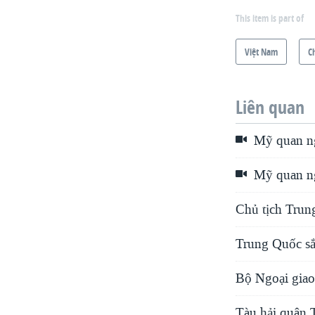
This item is part of
Việt Nam
C
Liên quan
Mỹ quan ng
Mỹ quan ng
Chủ tịch Trun
Trung Quốc sắ
Bộ Ngoại giao
Tàu hải quân 