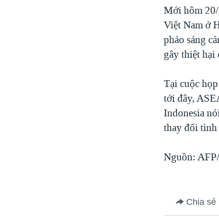
Mới hôm 20/3
Việt Nam ở H
pháo sáng cả
gây thiệt hại
Tại cuộc họp
tới đây, ASEA
Indonesia nó
thay đổi tìn
Nguồn: AFP/S
Chia sẻ