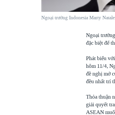
VIỆT NAM
NGƯ DÂN VIỆT VÀ LÀN SÓNG
Ngoại trưởng Indonesia Marty Natale
TRỘM HẢI SÂM
BÊN KIA QUỐC LỘ: TIẾNG VỌNG
Ngoại trưởng
TỪ NÔNG THÔN MỸ
đặc biệt để 
QUAN HỆ VIỆT MỸ
Phát biểu vớ
hôm 11/4, Ng
đề nghị mở c
đều nhất trí 
Thỏa thuận n
giải quyết tr
ASEAN muốn 