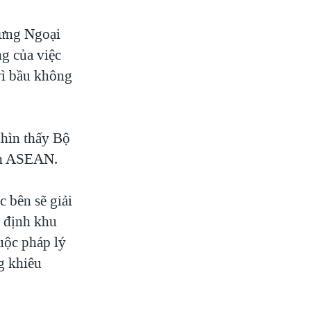
hưng Ngoại
g của việc
rì bầu không
hìn thấy Bộ
ịch ASEAN.
 bên sẽ giải
n định khu
uộc pháp lý
g khiêu