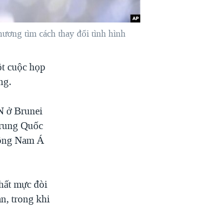
ương tìm cách thay đổi tình hình
t cuộc họp
ng.
N ở Brunei
Trung Quốc
 Đông Nam Á
hất mực đòi
n, trong khi