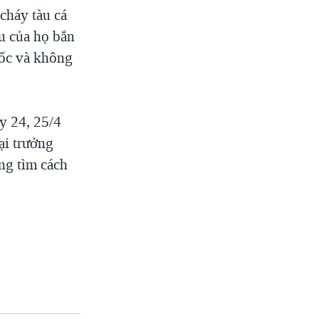
cháy tàu cá
u của họ bắn
uốc và không
y 24, 25/4
ại trưởng
ng tìm cách