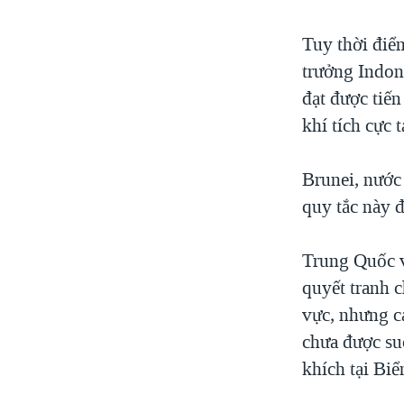
Tuy thời điể
trưởng Indon
đạt được tiế
khí tích cực 
Brunei, nước
quy tắc này 
Trung Quốc v
quyết tranh 
vực, nhưng c
chưa được su
khích tại Bi