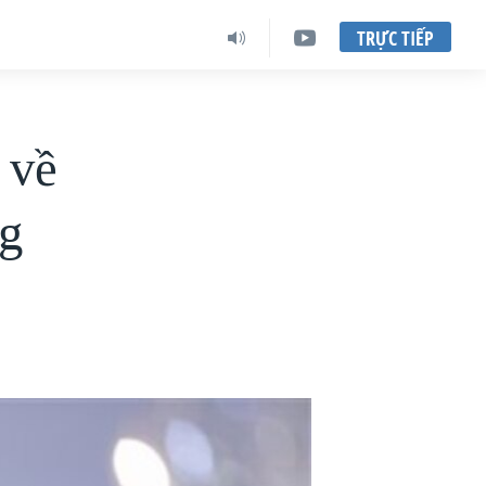
TRỰC TIẾP
 về
g