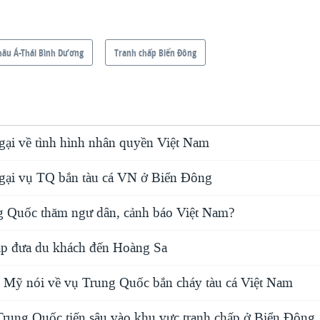
hâu Á-Thái Bình Dương
Tranh chấp Biển Đông
ại về tình hình nhân quyền Việt Nam
ại vụ TQ bắn tàu cá VN ở Biển Đông
g Quốc thăm ngư dân, cảnh báo Việt Nam?
p đưa du khách đến Hoàng Sa
 Mỹ nói về vụ Trung Quốc bắn cháy tàu cá Việt Nam
Trung Quốc tiến sâu vào khu vực tranh chấp ở Biển Ðông