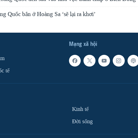
ng Quốc bắn ở Hoàng Sa ‘sẽ lại ra khơi’
Mạng xã hội
am
ốc tế
Kinh tế
Ðời sống