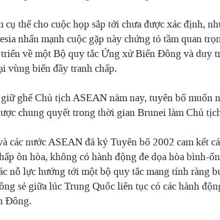
m cụ thể cho cuộc họp sắp tới chưa được xác định, n
esia nhấn mạnh cuộc gặp này chứng tỏ tầm quan trọn
n triển về một Bộ quy tắc Ứng xử Biển Đông và duy t
tại vùng biển đầy tranh chấp.
 giữ ghế Chủ tịch ASEAN năm nay, tuyên bố muốn n
được chung quyết trong thời gian Brunei làm Chủ t
à các nước ASEAN đã ký Tuyên bố 2002 cam kết các
chấp ôn hòa, không có hành động đe dọa hòa bình-ổ
ác nỗ lực hướng tới một bộ quy tắc mang tính ràng b
ông sẻ giữa lúc Trung Quốc liên tục có các hành độn
ển Đông.