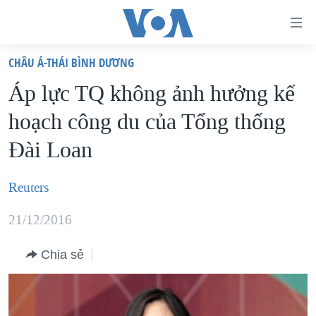
Đường
dẫn
CHÂU Á-THÁI BÌNH DƯƠNG
truy
TRANG CHỦ
Áp lực TQ không ảnh hưởng kế
cập
VIỆT NAM
hoạch công du của Tổng thống
Tới
HOA KỲ
nội
Đài Loan
BIỂN ĐÔNG
dung
THẾ GIỚI
chính
Reuters
BLOG
Tới
21/12/2016
điều
DIỄN ĐÀN
hướng
MỤC
Chia sẻ
chính
CHUYÊN ĐỀ
TỰ DO BÁO CHÍ
Đi
HỌC TIẾNG ANH
VẠCH TRẦN TIN GIẢ
CHIẾN TRANH THƯƠNG MẠI CỦA MỸ: QUÁ KHỨ VÀ HIỆN
tới