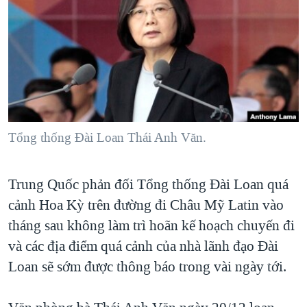
TẠI
VIDEO
"Tìm"
NGƯỜI VIỆT HẢI NGOẠI
HÀNH TRÌNH BẦU CỬ 2024
NGHE
ĐỜI SỐNG
MỘT NĂM CHIẾN TRANH TẠI DẢI GAZA
KINH TẾ
MẠNG XÃ HỘI
GIẢI MÃ VÀNH ĐAI & CON ĐƯỜNG
KHOA HỌC
NGÀY TỊ NẠN THẾ GIỚI
SỨC KHOẺ
TRỊNH VĨNH BÌNH - NGƯỜI HẠ 'BÊN THẮNG CUỘC'
Tổng thống Đài Loan Thái Anh Văn.
Ngôn ngữ khác
VĂN HOÁ
GROUND ZERO – XƯA VÀ NAY
THỂ THAO
CHI PHÍ CHIẾN TRANH AFGHANISTAN
Trung Quốc phản đối Tổng thống Đài Loan quá
GIÁO DỤC
CÁC GIÁ TRỊ CỘNG HÒA Ở VIỆT NAM
cảnh Hoa Kỳ trên đường đi Châu Mỹ Latin vào
tháng sau không làm trì hoãn kế hoạch chuyến đi
THƯỢNG ĐỈNH TRUMP-KIM TẠI VIỆT NAM
và các địa điểm quá cảnh của nhà lãnh đạo Đài
TRỊNH VĨNH BÌNH VS. CHÍNH PHỦ VIỆT NAM
Loan sẽ sớm được thông báo trong vài ngày tới.
NGƯ DÂN VIỆT VÀ LÀN SÓNG TRỘM HẢI SÂM
BÊN KIA QUỐC LỘ: TIẾNG VỌNG TỪ NÔNG THÔN MỸ