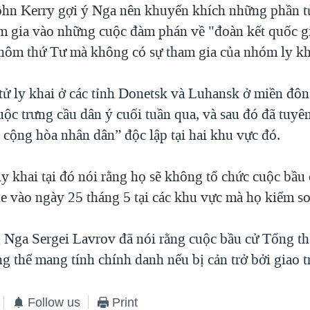
hn Kerry gợi ý Nga nên khuyến khích những phần tử
m gia vào những cuộc đàm phán về "đoàn kết quốc gi
hôm thứ Tư mà không có sự tham gia của nhóm ly kh
ử ly khai ở các tỉnh Donetsk và Luhansk ở miền đôn
uộc trưng cầu dân ý cuối tuần qua, và sau đó đã tuyê
 cộng hòa nhân dân” độc lập tại hai khu vực đó.
ly khai tại đó nói rằng họ sẽ không tổ chức cuộc bầu
e vào ngày 25 tháng 5 tại các khu vực mà họ kiểm so
 Nga Sergei Lavrov đã nói rằng cuộc bầu cử Tổng t
g thể mang tính chính danh nếu bị cản trở bởi giao t
Follow us
Print