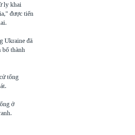
 ly khai
a," được tiến
ai.
g Ukraine đã
n bố thành
 cử tổng
át.
hống ở
ranh.