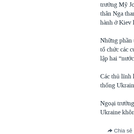
trưởng Mỹ Jo
thân Nga tha
hành ở Kiev 
Những phần t
tổ chức các c
lập hai “nước
Các thủ lĩnh 
thống Ukrain
Ngoại trưởng
Ukraine khôn
Chia sẻ