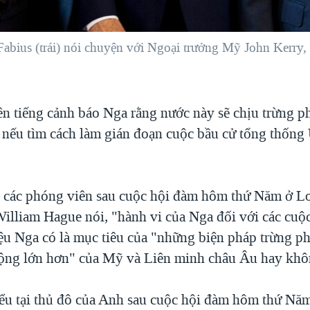
Fabius (trái) nói chuyện với Ngoại trưởng Mỹ John Kerry
n tiếng cảnh báo Nga rằng nước này sẽ chịu trừng ph
 nếu tìm cách làm gián đoạn cuộc bầu cử tổng thống
i các phóng viên sau cuộc hội đàm hôm thứ Năm ở L
illiam Hague nói, "hành vi của Nga đối với các cuộc
ệu Nga có là mục tiêu của "những biện pháp trừng ph
ộng lớn hơn" của Mỹ và Liên minh châu Âu hay khô
ểu tại thủ đô của Anh sau cuộc hội đàm hôm thứ Nă