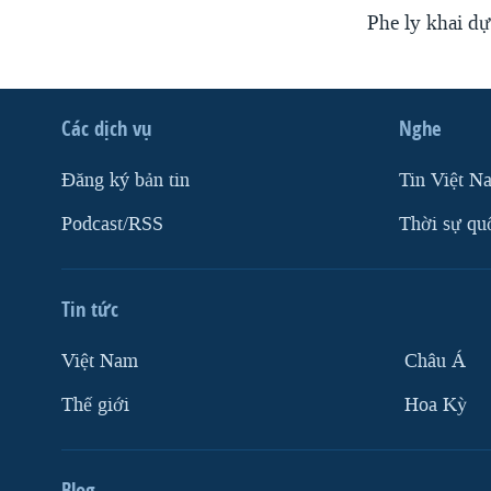
Phe ly khai d
Các dịch vụ
Nghe
Ðăng ký bản tin
Tin Việt N
Podcast/RSS
Thời sự qu
Tin tức
Việt Nam
Châu Á
Thế giới
Hoa Kỳ
Blog