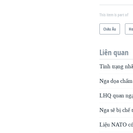
This item is part of
Châu Âu
Ho
Liên quan
Tình trạng nhâ
Nga dọa chấm 
LHQ quan ngại
Nga sẽ bị chế 
Liệu NATO có 