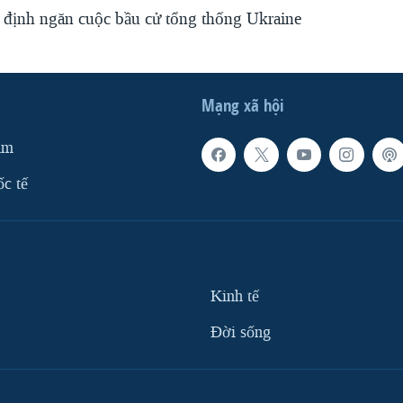
ự định ngăn cuộc bầu cử tổng thống Ukraine
Mạng xã hội
am
ốc tế
Kinh tế
Ðời sống