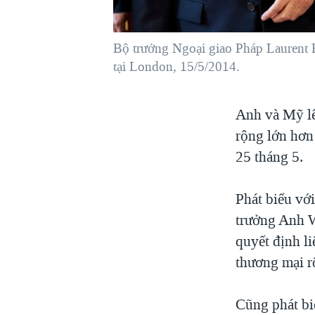
VIỆT NAM
NGƯ DÂN VIỆT VÀ LÀN SÓNG
Bộ trưởng Ngoại giao Pháp Laurent 
TRỘM HẢI SÂM
tại London, 15/5/2014.
BÊN KIA QUỐC LỘ: TIẾNG VỌNG
TỪ NÔNG THÔN MỸ
Anh và Mỹ lê
QUAN HỆ VIỆT MỸ
rộng lớn hơn
25 tháng 5.
Phát biểu vớ
trưởng Anh W
quyết định li
thương mại r
Cũng phát bi