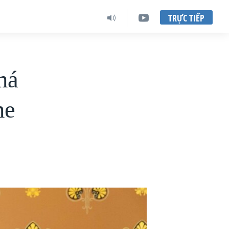
TRỰC TIẾP
há
ne