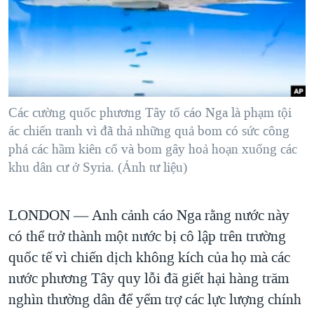
TẠI
VIDEO
"Tìm"
NGƯỜI VIỆT HẢI NGOẠI
HÀNH TRÌNH BẦU CỬ 2024
NGHE
ĐỜI SỐNG
MỘT NĂM CHIẾN TRANH TẠI DẢI GAZA
KINH TẾ
MẠNG XÃ HỘI
GIẢI MÃ VÀNH ĐAI & CON ĐƯỜNG
KHOA HỌC
NGÀY TỊ NẠN THẾ GIỚI
Các cường quốc phương Tây tố cáo Nga là phạm tội
SỨC KHOẺ
ác chiến tranh vì đã thả những quả bom có sức công
TRỊNH VĨNH BÌNH - NGƯỜI HẠ 'BÊN THẮNG CUỘC'
Ngôn ngữ khác
VĂN HOÁ
phá các hầm kiên cố và bom gây hoả hoạn xuống các
GROUND ZERO – XƯA VÀ NAY
khu dân cư ở Syria. (Ảnh tư liệu)
THỂ THAO
CHI PHÍ CHIẾN TRANH AFGHANISTAN
GIÁO DỤC
CÁC GIÁ TRỊ CỘNG HÒA Ở VIỆT NAM
LONDON —
Anh cảnh cáo Nga rằng nước này
THƯỢNG ĐỈNH TRUMP-KIM TẠI VIỆT NAM
có thể trở thành một nước bị cô lập trên trường
quốc tế vì chiến dịch không kích của họ mà các
TRỊNH VĨNH BÌNH VS. CHÍNH PHỦ VIỆT NAM
nước phương Tây quy lỗi đã giết hại hàng trăm
NGƯ DÂN VIỆT VÀ LÀN SÓNG TRỘM HẢI SÂM
nghìn thường dân để yểm trợ các lực lượng chính
BÊN KIA QUỐC LỘ: TIẾNG VỌNG TỪ NÔNG THÔN MỸ