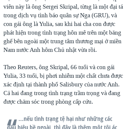
viên này là ông Sergei Skripal, từng là một đại tá
QUAN HỆ VIỆT MỸ
trong dịch vụ tình báo quân sự Nga (GRU), và
con gái ông là Yulia, sau khi hai cha con được
phát hiện trong tình trạng hôn mê trên một băng
ghế bên ngoài một trung tâm thương mại ở miền
Nam nước Anh hôm Chủ nhật vừa rồi.
Theo Reuters, ông Skripal, 66 tuổi và con gái
Yulia, 33 tuổi, bị phơi nhiễm một chất chưa được
xác định tại thành phố Salisbury của nước Anh.
Cả hai đang trong tình trạng trầm trọng và đang
được chăm sóc trong phòng cấp cứu.
...nếu tình trạng tệ hại như những các
dấu hiệu bề ngoài, thì đây là thêm một tội ác