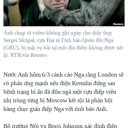
TẠI
VIDEO
"Tìm"
NGƯỜI VIỆT HẢI NGOẠI
HÀNH TRÌNH BẦU CỬ 2024
NGHE
ĐỜI SỐNG
MỘT NĂM CHIẾN TRANH TẠI DẢI GAZA
KINH TẾ
MẠNG XÃ HỘI
Ảnh chụp từ video không ghi ngày cho thấy ông
GIẢI MÃ VÀNH ĐAI & CON ĐƯỜNG
KHOA HỌC
Sergei Skripal, cựu Đại tá Tình báo Quân đội Nga
NGÀY TỊ NẠN THẾ GIỚI
(GRU), bị mật vụ bắt tại một địa điểm không được tiết
SỨC KHOẺ
TRỊNH VĨNH BÌNH - NGƯỜI HẠ 'BÊN THẮNG CUỘC'
lộ. RTR/via Reuters
Ngôn ngữ khác
VĂN HOÁ
GROUND ZERO – XƯA VÀ NAY
THỂ THAO
Nước Anh hôm 6/3 cảnh cáo Nga rằng London sẽ
CHI PHÍ CHIẾN TRANH AFGHANISTAN
GIÁO DỤC
có phản ứng mạnh nếu điện Kremlin đứng sau
CÁC GIÁ TRỊ CỘNG HÒA Ở VIỆT NAM
bệnh trạng bí ẩn đã đốn ngã một cựu điệp viên
THƯỢNG ĐỈNH TRUMP-KIM TẠI VIỆT NAM
nhị trùng từng bị Moscow kết tội là phản bội
TRỊNH VĨNH BÌNH VS. CHÍNH PHỦ VIỆT NAM
hàng chục gián điệp Nga với tình báo Anh.
NGƯ DÂN VIỆT VÀ LÀN SÓNG TRỘM HẢI SÂM
Bộ trưởng Nội vụ Boris Johnson xác định điệp
BÊN KIA QUỐC LỘ: TIẾNG VỌNG TỪ NÔNG THÔN MỸ