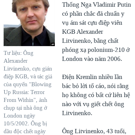
Thống Nga Vladimir Putin
có phần chắc đã chuẩn y
vụ ám sát cựu điệp viên
KGB Alexander
Litvinenko, bằng chất
phóng xạ polonium-210 ở
Tư liệu: Ông
London vào năm 2006.
Alexander
Litvinenko, cựu gián
Điện Kremlin nhiều lần
điệp KGB, và tác giả
của quyển "Blowing
bác bỏ lời tố cáo, nói rằng
Up Russia: Terror
họ không có bất cứ liên hệ
From Within", ảnh
nào với vụ giết chết ông
chụp tại nhà ông ở
Litvinenko.
London ngày
10/5/2002. Ông bị
Ông Litvinenko, 43 tuổi,
dầu độc chết ngày