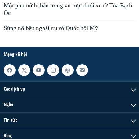
Một phụ nữ bị bắn trong vụ rượt đuổi xe từ Tòa Bạch
s
d
Ốc
s
e
l
Súng nổ bên ngoài trụ sở Quốc hội Mỹ
i
d
e
Mạng xã hội
Các dịch vụ
Nghe
Tin tức
Blog