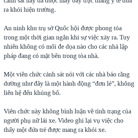
cảnh sát này đã được máy bay trực thăng y tế đưa
QUAN HỆ VIỆT MỸ
ra khỏi hiện trường.
An ninh khu trụ sở Quốc hội được phong tỏa
trong một thời gian ngắn khi sự việc xảy ra. Tuy
nhiên không có mối đe dọa nào cho các nhà lập
pháp đang có mặt bên trong tòa nhà.
Một viên chức cảnh sát nói với các nhà báo rằng
dường như đây là một hành động “đơn lẻ”, không
liên hệ đến khủng bố.
Viên chức này không bình luận về tình trạng của
người phụ nữ lái xe. Video ghi lại vụ việc cho
thấy một đứa trẻ được mang ra khỏi xe.