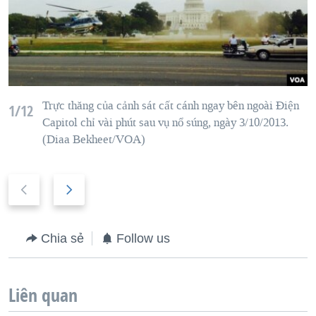
Trực thăng của cảnh sát cất cánh ngay bên ngoài Ðiện
1/12
Capitol chỉ vài phút sau vụ nổ súng, ngày 3/10/2013.
(Diaa Bekheet/VOA)
P
N
r
e
e
x
Chia sẻ
Follow us
v
t
i
s
o
l
Liên quan
u
i