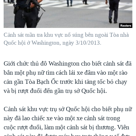
TẠI
VIDEO
"Tìm"
NGƯỜI VIỆT HẢI NGOẠI
HÀNH TRÌNH BẦU CỬ 2024
NGHE
ĐỜI SỐNG
MỘT NĂM CHIẾN TRANH TẠI DẢI GAZA
KINH TẾ
MẠNG XÃ HỘI
Cảnh sát tuần tra khu vực nổ súng bên ngoài Tòa nhà
GIẢI MÃ VÀNH ĐAI & CON ĐƯỜNG
KHOA HỌC
Quốc hội ở Washington, ngày 3/10/2013.
NGÀY TỊ NẠN THẾ GIỚI
SỨC KHOẺ
TRỊNH VĨNH BÌNH - NGƯỜI HẠ 'BÊN THẮNG CUỘC'
Ngôn ngữ khác
VĂN HOÁ
Giới chức thủ đô Washington cho biết cảnh sát đã
GROUND ZERO – XƯA VÀ NAY
bắn một phụ nữ tìm cách lái xe đâm vào một rào
THỂ THAO
CHI PHÍ CHIẾN TRANH AFGHANISTAN
cản gần Tòa Bạch Ốc trước khi tăng tốc bỏ chạy
GIÁO DỤC
CÁC GIÁ TRỊ CỘNG HÒA Ở VIỆT NAM
và bị rượt đuổi đến gần trụ sở Quốc hội.
THƯỢNG ĐỈNH TRUMP-KIM TẠI VIỆT NAM
Cảnh sát khu vực trụ sở Quốc hội cho biết phụ nữ
TRỊNH VĨNH BÌNH VS. CHÍNH PHỦ VIỆT NAM
này đã lao chiếc xe vào một xe cảnh sát trong
NGƯ DÂN VIỆT VÀ LÀN SÓNG TRỘM HẢI SÂM
cuộc rượt đuổi, làm một cảnh sát bị thương. Viên
BÊN KIA QUỐC LỘ: TIẾNG VỌNG TỪ NÔNG THÔN MỸ