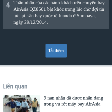
4
Thân nhân của các
hành khách
trên chuyến bay
AirAsia
QZ8501
bật khóc trong lúc chờ đợi tin
tức tại
sân bay quốc tế
Juanda
ở
Surabaya
,
ngày 29/12/2014.
Tải thêm
Liên quan
9 nạn nhân đã được nhận dạng
trong vụ rớt máy bay AirAsia