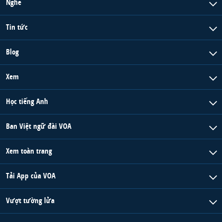
Nghe
Tin tức
Blog
Xem
Học tiếng Anh
Ban Việt ngữ đài VOA
Xem toàn trang
Tải App của VOA
Vượt tường lửa