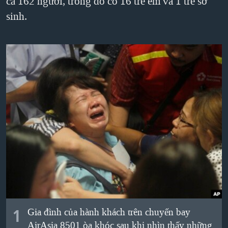
cả 162 người, trong đó có 16 trẻ em và 1 trẻ sơ
TẠI
VIDEO
"Tìm"
NGƯỜI VIỆT HẢI NGOẠI
sinh.
HÀNH TRÌNH BẦU CỬ 2024
NGHE
ĐỜI SỐNG
MỘT NĂM CHIẾN TRANH TẠI DẢI GAZA
KINH TẾ
MẠNG XÃ HỘI
GIẢI MÃ VÀNH ĐAI & CON ĐƯỜNG
KHOA HỌC
NGÀY TỊ NẠN THẾ GIỚI
SỨC KHOẺ
TRỊNH VĨNH BÌNH - NGƯỜI HẠ 'BÊN THẮNG CUỘC'
Ngôn ngữ khác
VĂN HOÁ
GROUND ZERO – XƯA VÀ NAY
THỂ THAO
CHI PHÍ CHIẾN TRANH AFGHANISTAN
GIÁO DỤC
CÁC GIÁ TRỊ CỘNG HÒA Ở VIỆT NAM
THƯỢNG ĐỈNH TRUMP-KIM TẠI VIỆT NAM
TRỊNH VĨNH BÌNH VS. CHÍNH PHỦ VIỆT NAM
NGƯ DÂN VIỆT VÀ LÀN SÓNG TRỘM HẢI SÂM
1
Gia đình của hành khách trên chuyến bay
BÊN KIA QUỐC LỘ: TIẾNG VỌNG TỪ NÔNG THÔN MỸ
AirAsia 8501 òa khóc sau khi nhìn thấy những