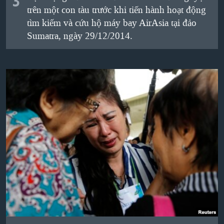
3
trên một con tàu
trước khi tiến hành hoạt động
tìm kiếm
và
cứu hộ
máy bay
AirAsia
tại
đảo
Sumatra
,
ngày 29/12/2014.