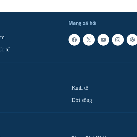
Mạng xã hội
am
ốc tế
Kinh tế
Ðời sống