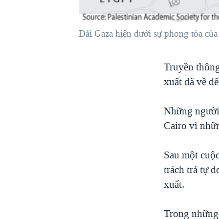
VIỆT NAM
NGƯ DÂN VIỆT VÀ LÀN SÓNG
Dải Gaza hiện dưới sự phong tỏa của 
TRỘM HẢI SÂM
BÊN KIA QUỐC LỘ: TIẾNG VỌNG
Truyền thông
TỪ NÔNG THÔN MỸ
xuất đã về đế
QUAN HỆ VIỆT MỸ
Những người 
Cairo vì nhữn
Sau một cuộc
trách trả tự 
xuất.
Trong những 