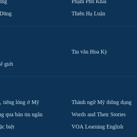
ùng
Phạm Phú Khải
 Dũng
Thiên Hạ Luận
Tin vắn Hoa Kỳ
ế giới
, tiếng lóng ở Mỹ
Thành ngữ Mỹ thông dụng
g qua bản tin ngắn
Words and Their Stories
c biệt
VOA Learning English