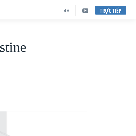
TRỰC TIẾP
stine