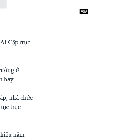
 Ai Cập trục
trường ở
n bay.
áp, nhà chức
 tục trục
nhiều hầm