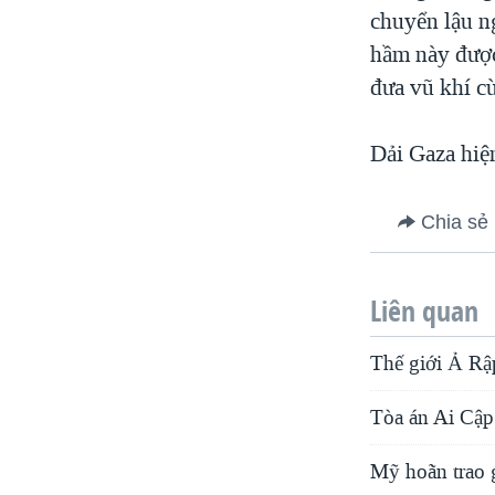
chuyển lậu n
hầm này được
đưa vũ khí c
Dải Gaza hiệ
Chia sẻ
Liên quan
Thế giới Ả Rậ
Tòa án Ai Cập
Mỹ hoãn trao 