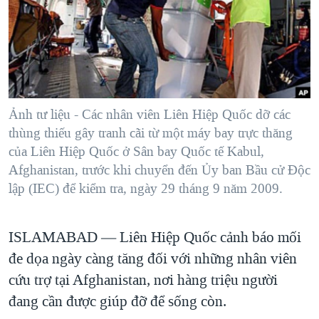
TẠI
VIDEO
"Tìm"
NGƯỜI VIỆT HẢI NGOẠI
HÀNH TRÌNH BẦU CỬ 2024
NGHE
ĐỜI SỐNG
MỘT NĂM CHIẾN TRANH TẠI DẢI GAZA
KINH TẾ
MẠNG XÃ HỘI
GIẢI MÃ VÀNH ĐAI & CON ĐƯỜNG
KHOA HỌC
NGÀY TỊ NẠN THẾ GIỚI
Ảnh tư liệu - Các nhân viên Liên Hiệp Quốc dỡ các
SỨC KHOẺ
thùng thiếu gây tranh cãi từ một máy bay trực thăng
TRỊNH VĨNH BÌNH - NGƯỜI HẠ 'BÊN THẮNG CUỘC'
Ngôn ngữ khác
VĂN HOÁ
của Liên Hiệp Quốc ở Sân bay Quốc tế Kabul,
GROUND ZERO – XƯA VÀ NAY
Afghanistan, trước khi chuyển đến Ủy ban Bầu cử Độc
THỂ THAO
CHI PHÍ CHIẾN TRANH AFGHANISTAN
lập (IEC) để kiểm tra, ngày 29 tháng 9 năm 2009.
GIÁO DỤC
CÁC GIÁ TRỊ CỘNG HÒA Ở VIỆT NAM
ISLAMABAD —
Liên Hiệp Quốc cảnh báo mối
THƯỢNG ĐỈNH TRUMP-KIM TẠI VIỆT NAM
đe dọa ngày càng tăng đối với những nhân viên
TRỊNH VĨNH BÌNH VS. CHÍNH PHỦ VIỆT NAM
cứu trợ tại Afghanistan, nơi hàng triệu người
NGƯ DÂN VIỆT VÀ LÀN SÓNG TRỘM HẢI SÂM
đang cần được giúp đỡ để sống còn.
BÊN KIA QUỐC LỘ: TIẾNG VỌNG TỪ NÔNG THÔN MỸ