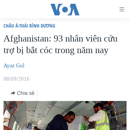
Đường
dẫn
CHÂU Á-THÁI BÌNH DƯƠNG
truy
TRANG CHỦ
Afghanistan: 93 nhân viên cứu
cập
VIỆT NAM
trợ bị bắt cóc trong năm nay
Tới
HOA KỲ
nội
BIỂN ĐÔNG
Ayaz Gul
dung
THẾ GIỚI
chính
08/09/2016
BLOG
Tới
điều
Chia sẻ
DIỄN ĐÀN
hướng
MỤC
chính
CHUYÊN ĐỀ
TỰ DO BÁO CHÍ
Đi
HỌC TIẾNG ANH
VẠCH TRẦN TIN GIẢ
CHIẾN TRANH THƯƠNG MẠI CỦA MỸ: QUÁ KHỨ VÀ HIỆN
tới