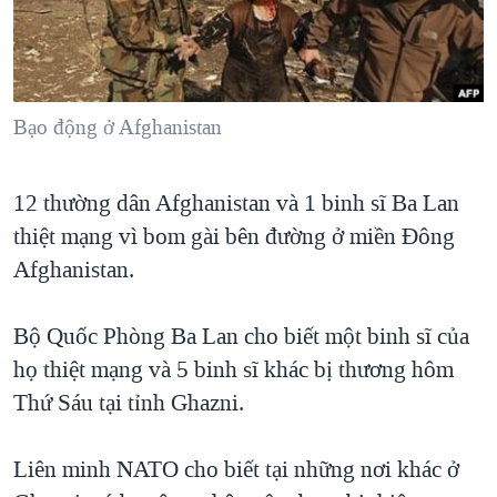
TẠI
VIDEO
"Tìm"
NGƯỜI VIỆT HẢI NGOẠI
HÀNH TRÌNH BẦU CỬ 2024
NGHE
ĐỜI SỐNG
MỘT NĂM CHIẾN TRANH TẠI DẢI GAZA
KINH TẾ
MẠNG XÃ HỘI
Bạo động ở Afghanistan
GIẢI MÃ VÀNH ĐAI & CON ĐƯỜNG
KHOA HỌC
NGÀY TỊ NẠN THẾ GIỚI
SỨC KHOẺ
12 thường dân Afghanistan và 1 binh sĩ Ba Lan
TRỊNH VĨNH BÌNH - NGƯỜI HẠ 'BÊN THẮNG CUỘC'
Ngôn ngữ khác
VĂN HOÁ
thiệt mạng vì bom gài bên đường ở miền Đông
GROUND ZERO – XƯA VÀ NAY
THỂ THAO
Afghanistan.
CHI PHÍ CHIẾN TRANH AFGHANISTAN
GIÁO DỤC
CÁC GIÁ TRỊ CỘNG HÒA Ở VIỆT NAM
Bộ Quốc Phòng Ba Lan cho biết một binh sĩ của
họ thiệt mạng và 5 binh sĩ khác bị thương hôm
THƯỢNG ĐỈNH TRUMP-KIM TẠI VIỆT NAM
Thứ Sáu tại tỉnh Ghazni.
TRỊNH VĨNH BÌNH VS. CHÍNH PHỦ VIỆT NAM
NGƯ DÂN VIỆT VÀ LÀN SÓNG TRỘM HẢI SÂM
Liên minh NATO cho biết tại những nơi khác ở
BÊN KIA QUỐC LỘ: TIẾNG VỌNG TỪ NÔNG THÔN MỸ