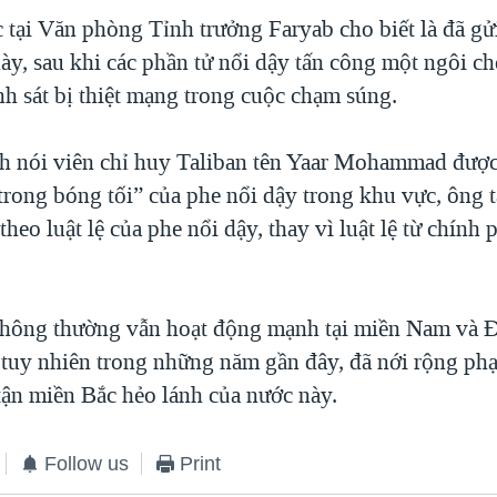
c tại Văn phòng Tỉnh trưởng Faryab cho biết là đã gử
này, sau khi các phần tử nổi dậy tấn công một ngôi c
nh sát bị thiệt mạng trong cuộc chạm súng.
ch nói viên chỉ huy Taliban tên Yaar Mohammad được
trong bóng tối” của phe nổi dậy trong khu vực, ông t
heo luật lệ của phe nổi dậy, thay vì luật lệ từ chính 
thông thường vẫn hoạt động mạnh tại miền Nam và 
 tuy nhiên trong những năm gần đây, đã nới rộng ph
 tận miền Bắc hẻo lánh của nước này.
Follow us
Print