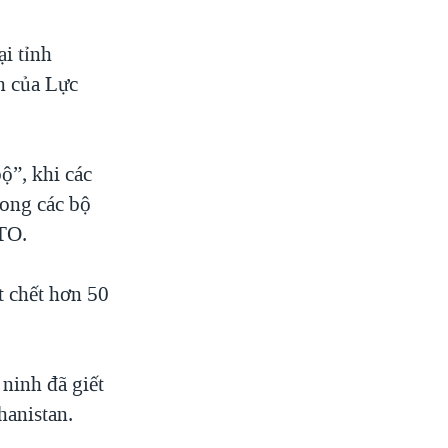
i tỉnh
n của Lực
ộ”, khi các
rong các bộ
TO.
t chết hơn 50
 ninh đã giết
hanistan.