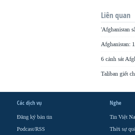
Liên quan
'Afghanistan 
Afghanistan: 
6 cảnh sát Afg
Taliban giết c
Các dịch vụ
Nghe
Ðăng ký bản tin
Tin Việt N
Podcast/RSS
Thời sự qu