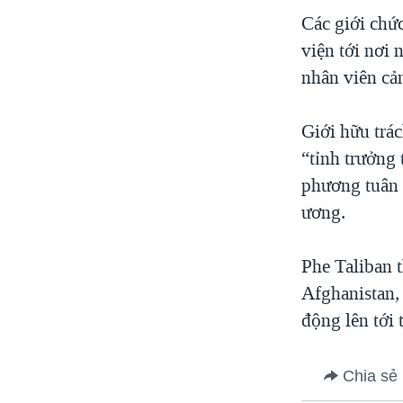
VIỆT NAM
Các giới chứ
viện tới nơi 
NGƯ DÂN VIỆT VÀ LÀN SÓNG
TRỘM HẢI SÂM
nhân viên cả
BÊN KIA QUỐC LỘ: TIẾNG VỌNG
TỪ NÔNG THÔN MỸ
Giới hữu trá
QUAN HỆ VIỆT MỸ
“tỉnh trưởng 
phương tuân t
ương.
Phe Taliban 
Afghanistan,
động lên tới
Chia sẻ