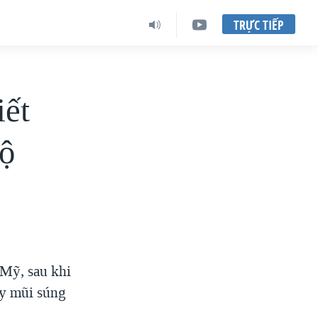
TRỰC TIẾP
iết
bộ
 Mỹ, sau khi
ay mũi súng