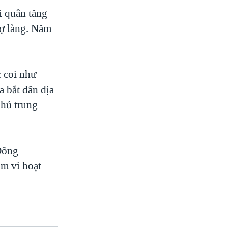
i quân tăng
hợ làng. Năm
 coi như
a bắt dân địa
phủ trung
Đông
ạm vi hoạt