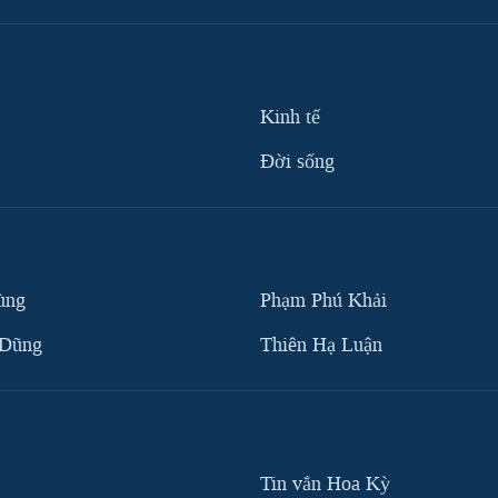
Kinh tế
Ðời sống
ùng
Phạm Phú Khải
 Dũng
Thiên Hạ Luận
Tin vắn Hoa Kỳ