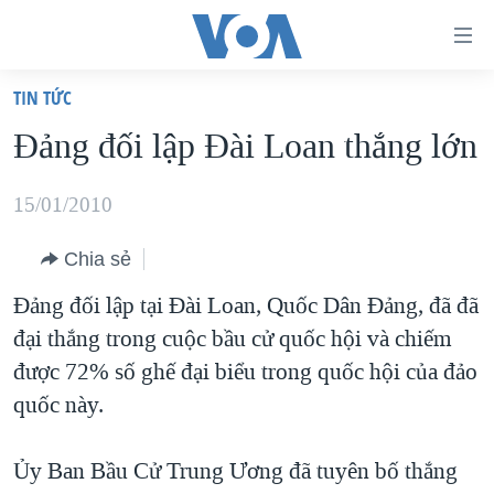
Đường
dẫn
TIN TỨC
truy
TRANG CHỦ
Đảng đối lập Đài Loan thắng lớn
cập
VIỆT NAM
Tới
HOA KỲ
15/01/2010
nội
BIỂN ĐÔNG
dung
Chia sẻ
THẾ GIỚI
chính
Đảng đối lập tại Đài Loan, Quốc Dân Đảng, đã đã
BLOG
Tới
đại thắng trong cuộc bầu cử quốc hội và chiếm
điều
DIỄN ĐÀN
được 72% số ghế đại biểu trong quốc hội của đảo
hướng
MỤC
quốc này.
chính
CHUYÊN ĐỀ
TỰ DO BÁO CHÍ
Đi
Ủy Ban Bầu Cử Trung Ương đã tuyên bố thắng
HỌC TIẾNG ANH
VẠCH TRẦN TIN GIẢ
CHIẾN TRANH THƯƠNG MẠI CỦA MỸ: QUÁ KHỨ VÀ HIỆN
tới