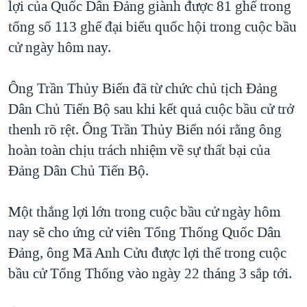
lợi của Quốc Dân Đảng giành được 81 ghế trong
TẠI
VIDEO
"Tìm"
NGƯỜI VIỆT HẢI NGOẠI
tổng số 113 ghế đại biểu quốc hội trong cuộc bầu
HÀNH TRÌNH BẦU CỬ 2024
NGHE
ĐỜI SỐNG
cử ngày hôm nay.
MỘT NĂM CHIẾN TRANH TẠI DẢI GAZA
KINH TẾ
MẠNG XÃ HỘI
GIẢI MÃ VÀNH ĐAI & CON ĐƯỜNG
Ông Trần Thủy Biển đã từ chức chủ tịch Đảng
KHOA HỌC
NGÀY TỊ NẠN THẾ GIỚI
Dân Chủ Tiến Bộ sau khi kết quả cuộc bầu cử trở
SỨC KHOẺ
thenh rõ rệt. Ông Trần Thủy Biển nói rằng ông
TRỊNH VĨNH BÌNH - NGƯỜI HẠ 'BÊN THẮNG CUỘC'
Ngôn ngữ khác
VĂN HOÁ
hoàn toàn chịu trách nhiệm về sự thất bại của
GROUND ZERO – XƯA VÀ NAY
THỂ THAO
Đảng Dân Chủ Tiến Bộ.
CHI PHÍ CHIẾN TRANH AFGHANISTAN
GIÁO DỤC
CÁC GIÁ TRỊ CỘNG HÒA Ở VIỆT NAM
Một thắng lợi lớn trong cuộc bầu cử ngày hôm
THƯỢNG ĐỈNH TRUMP-KIM TẠI VIỆT NAM
nay sẽ cho ứng cử viên Tổng Thống Quốc Dân
Đảng, ông Mã Anh Cửu được lợi thế trong cuộc
TRỊNH VĨNH BÌNH VS. CHÍNH PHỦ VIỆT NAM
bầu cử Tổng Thống vào ngày 22 tháng 3 sắp tới.
NGƯ DÂN VIỆT VÀ LÀN SÓNG TRỘM HẢI SÂM
BÊN KIA QUỐC LỘ: TIẾNG VỌNG TỪ NÔNG THÔN MỸ