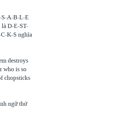
-O-S-A-B-L-E
n là D-E-ST-
I-C-K-S nghĩa
em destroys
er who is so
of chopsticks
ành ngữ thứ