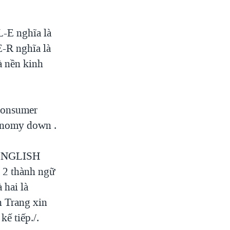
L-E nghĩa là
-R nghĩa là
à nền kinh
 consumer
conomy down .
ữ ENGLISH
2 thành ngữ
 hai là
n Trang xin
kế tiếp./.