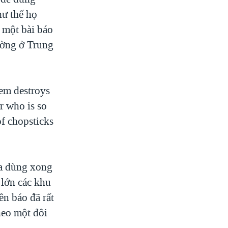
hư thế họ
 một bài báo
ường ở Trung
em destroys
er who is so
of chopsticks
a dùng xong
 lớn các khu
ên báo đã rất
heo một đôi