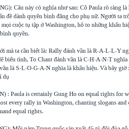
): Câu này có nghĩa như sau: Cô Paula rõ ràng là 
vấn đề dành quyền bình đẳng cho phụ nữ. Người ta tr
ết mọi cuộc tụ tập ở Washington, hô to những khẩu h
 bình quyền.
ới mà ta cần biết là: Rally đánh vần là R-A-L-L-Y ng
để biểu tình, To Chant đánh vần là C-H-A-N-T nghĩa l
vần là S-L-O-G-A-N nghĩa là khẩu hiệu. Và bây giờ
í dụ
 : Paula is certainly Gung Ho on equal rights for
most every rally in Washington, chanting slogans and
mand equal rights.
): Mỗi năm Trung quốc sản xuất 45 tỷ đôi đủa gỗ