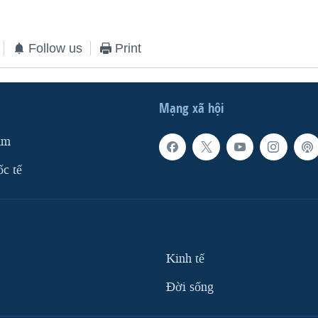
Follow us
Print
Mạng xã hội
am
ốc tế
Kinh tế
Ðời sống