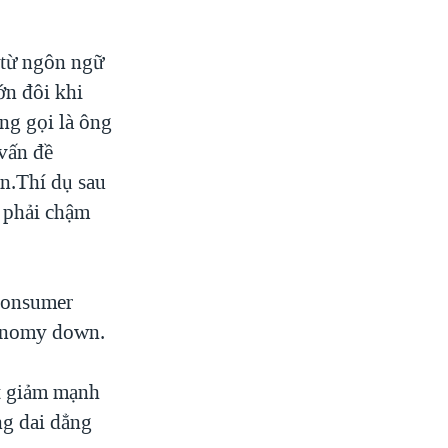
từ ngôn ngữ
ớn đôi khi
ng gọi là ông
vấn đề
ận.Thí dụ sau
ế phải chậm
 consumer
conomy down.
t giảm mạnh
ng dai dẳng