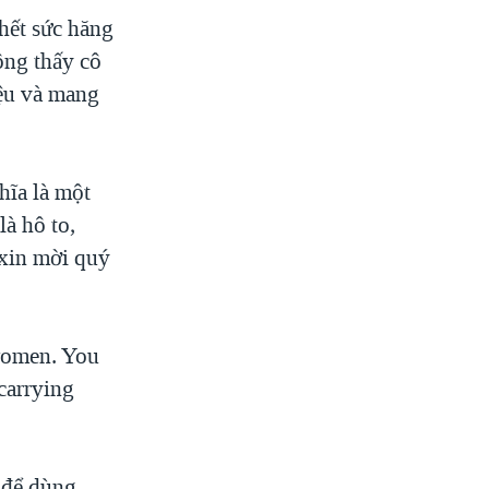
hết sức hăng
ông thấy cô
iệu và mang
hĩa là một
à hô to,
 xin mời quý
 women. You
 carrying
 để dùng