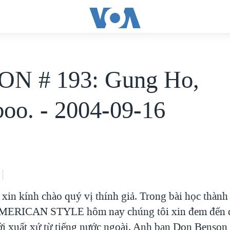
ON # 193: Gung Ho,
oo. - 2004-09-16
xin kính chào quý vị thính giả. Trong bài học thành
ERICAN STYLE hôm nay chúng tôi xin đem đến q
i xuất xứ từ tiếng nước ngoài. Anh bạn Don Benson 