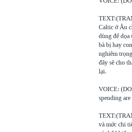
VOICE: (DON
TEXT:(TRANG
Caltic ở Âu 
dùng để dọa 
bà bị hay co
nghiêm trọng 
đây sẽ cho th
lại.
VOICE: (DON)
spending are
TEXT:(TRANG
và mức chi ti