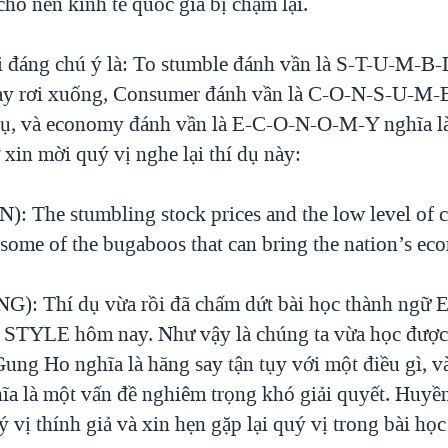
cho nền kinh tế quốc gia bị chậm lại.
i đáng chú ý là: To stumble đánh vần là S-T-U-M-B-
ay rơi xuống, Consumer đánh vần là C-O-N-S-U-M-E
hụ, và economy đánh vần là E-C-O-N-O-M-Y nghĩa l
 xin mời quý vị nghe lại thí dụ này:
: The stumbling stock prices and the low level of
 some of the bugaboos that can bring the nation’s e
): Thí dụ vừa rồi đã chấm dứt bài học thành ng
YLE hôm nay. Như vậy là chúng ta vừa học được 
ung Ho nghĩa là hăng say tận tụy với một điều gì, và
a là một vấn đề nghiêm trọng khó giải quyết. Huyề
 vị thính giả và xin hẹn gặp lại quý vị trong bài học 