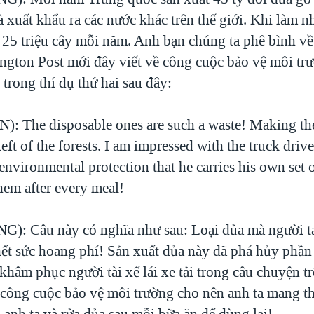
 xuất khẩu ra các nước khác trên thế giới. Khi làm n
 25 triệu cây mỗi năm. Anh bạn chúng ta phê bình về
ington Post mới đây viết về công cuộc bảo vệ môi tr
trong thí dụ thứ hai sau đây:
: The disposable ones are such a waste! Making th
 left of the forests. I am impressed with the truck driv
vironmental protection that he carries his own set 
hem after every meal!
): Câu này có nghĩa như sau: Loại đủa mà người t
 hết sức hoang phí! Sản xuất đủa này đã phá hủy phần
 khâm phục người tài xế lái xe tải trong câu chuyện tr
 công cuộc bảo vệ môi trường cho nên anh ta mang t
 anh ta và rửa đủa sau mỗi bữa ăn để dùng lại!