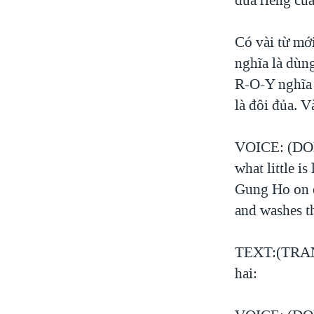
Có vài từ mớ
nghĩa là dùng
R-O-Y nghĩa 
là đôi đủa. V
VOICE: (DON)
what little is
Gung Ho on en
and washes t
TEXT:(TRANG)
hai: