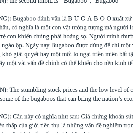
): the second idiom is “ Bugaboo”, “Bugaboo”
): Bugaboo đánh vần là B-U-G-A-B-O-O xuất xứ 
châu, có nghĩa là một con vật tưởng tượng mà người l
trẻ con khiến chúng phải hoảng sợ. Người mình thườ
n ngáo ộp. Ngày nay Bugaboo được dùng để chỉ một 
khó giải quyết hay một mối lo ngại triền miên bất t
ấy một vài vấn đề chính có thể khiến cho nền kinh t
: The stumbling stock prices and the low level of
 some of the bugaboos that can bring the nation’s e
): Câu này có nghĩa như sau: Giá chứng khoán sú
êu thấp của giới tiêu thụ là những vấn đề nghiêm trọ