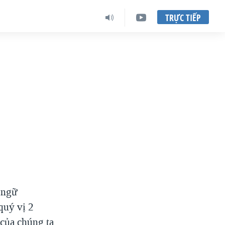
TRỰC TIẾP
 ngữ
uý vị 2
của chúng ta