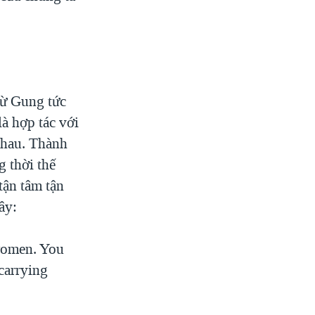
ừ Gung tức
là hợp tác với
nhau. Thành
 thời thế
tận tâm tận
ây:
 women. You
 carrying