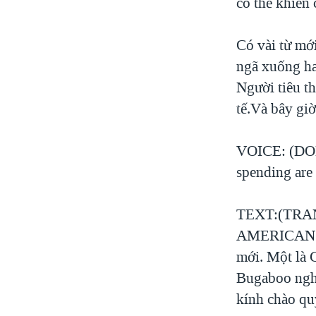
có thể khiến 
Có vài từ mớ
ngã xuống h
Người tiêu t
tế.Và bây giờ
VOICE: (DON)
spending are
TEXT:(TRANG
AMERICAN ST
mới. Một là G
Bugaboo nghĩ
kính chào quý