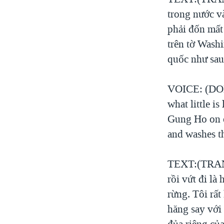
trong nước và
phải đốn mất
trên tờ Wash
quốc như sau 
VOICE: (DON)
what little is
Gung Ho on en
and washes t
TEXT:(TRANG
rồi vứt đi là
rừng. Tôi rất
hăng say với
đủa riêng của