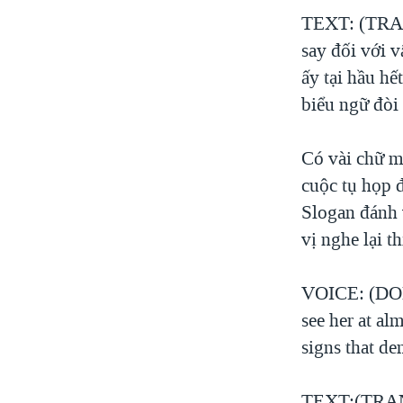
VIỆT NAM
TEXT: (TRANG
say đối với 
NGƯ DÂN VIỆT VÀ LÀN SÓNG
TRỘM HẢI SÂM
ấy tại hầu h
biểu ngữ đòi
BÊN KIA QUỐC LỘ: TIẾNG VỌNG
TỪ NÔNG THÔN MỸ
QUAN HỆ VIỆT MỸ
Có vài chữ m
cuộc tụ họp 
Slogan đánh 
vị nghe lại th
VOICE: (DON)
see her at al
signs that de
TEXT:(TRANG