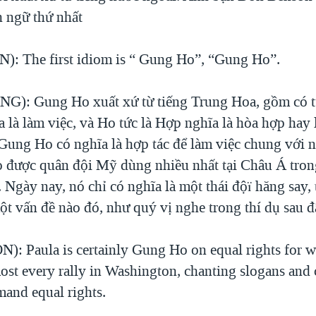
h ngữ thứ nhất
: The first idiom is “ Gung Ho”, “Gung Ho”.
G): Gung Ho xuất xứ từ tiếng Trung Hoa, gồm có t
 là làm việc, và Ho tức là Hợp nghĩa là hòa hợp hay 
 Gung Ho có nghĩa là hợp tác để làm việc chung với 
được quân đội Mỹ dùng nhiều nhất tại Châu Á trong
. Ngày nay, nó chỉ có nghĩa là một thái độï hăng say, 
ột vấn đề nào đó, như quý vị nghe trong thí dụ sau đ
): Paula is certainly Gung Ho on equal rights for
most every rally in Washington, chanting slogans and
mand equal rights.