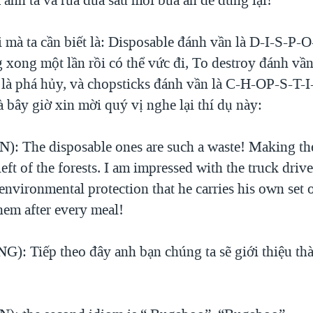
i mà ta cần biết là: Disposable đánh vần là D-I-S-P
 xong một lần rồi có thể vức đi, To destroy đánh vầ
là phá hủy, và chopsticks đánh vần là C-H-OP-S-T-
à bây giờ xin mời quý vị nghe lại thí dụ này:
: The disposable ones are such a waste! Making th
 left of the forests. I am impressed with the truck driv
vironmental protection that he carries his own set 
hem after every meal!
: Tiếp theo đây anh bạn chúng ta sẽ giới thiệu th