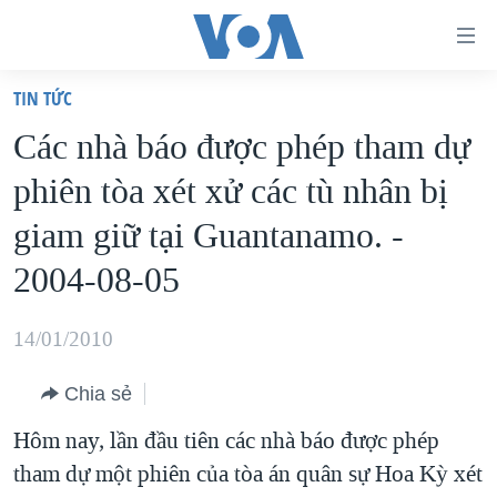
Đường
dẫn
TIN TỨC
truy
TRANG CHỦ
Các nhà báo được phép tham dự
cập
VIỆT NAM
phiên tòa xét xử các tù nhân bị
Tới
HOA KỲ
nội
giam giữ tại Guantanamo. -
BIỂN ĐÔNG
dung
2004-08-05
THẾ GIỚI
chính
BLOG
Tới
14/01/2010
điều
DIỄN ĐÀN
hướng
Chia sẻ
MỤC
chính
Hôm nay, lần đầu tiên các nhà báo được phép
CHUYÊN ĐỀ
TỰ DO BÁO CHÍ
Đi
tham dự một phiên của tòa án quân sự Hoa Kỳ xét
HỌC TIẾNG ANH
VẠCH TRẦN TIN GIẢ
CHIẾN TRANH THƯƠNG MẠI CỦA MỸ: QUÁ KHỨ VÀ HIỆN
tới