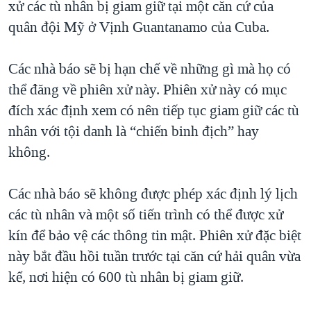
xử các tù nhân bị giam giữ tại một căn cứ của
TẠI
VIDEO
"Tìm"
NGƯỜI VIỆT HẢI NGOẠI
quân đội Mỹ ở Vịnh Guantanamo của Cuba.
HÀNH TRÌNH BẦU CỬ 2024
NGHE
ĐỜI SỐNG
MỘT NĂM CHIẾN TRANH TẠI DẢI GAZA
Các nhà báo sẽ bị hạn chế về những gì mà họ có
KINH TẾ
MẠNG XÃ HỘI
GIẢI MÃ VÀNH ĐAI & CON ĐƯỜNG
thể đăng về phiên xử này. Phiên xử này có mục
KHOA HỌC
NGÀY TỊ NẠN THẾ GIỚI
đích xác định xem có nên tiếp tục giam giữ các tù
SỨC KHOẺ
nhân với tội danh là “chiến binh địch” hay
TRỊNH VĨNH BÌNH - NGƯỜI HẠ 'BÊN THẮNG CUỘC'
Ngôn ngữ khác
VĂN HOÁ
không.
GROUND ZERO – XƯA VÀ NAY
THỂ THAO
CHI PHÍ CHIẾN TRANH AFGHANISTAN
Các nhà báo sẽ không được phép xác định lý lịch
GIÁO DỤC
CÁC GIÁ TRỊ CỘNG HÒA Ở VIỆT NAM
các tù nhân và một số tiến trình có thể được xử
THƯỢNG ĐỈNH TRUMP-KIM TẠI VIỆT NAM
kín để bảo vệ các thông tin mật. Phiên xử đặc biệt
này bắt đầu hồi tuần trước tại căn cứ hải quân vừa
TRỊNH VĨNH BÌNH VS. CHÍNH PHỦ VIỆT NAM
kể, nơi hiện có 600 tù nhân bị giam giữ.
NGƯ DÂN VIỆT VÀ LÀN SÓNG TRỘM HẢI SÂM
BÊN KIA QUỐC LỘ: TIẾNG VỌNG TỪ NÔNG THÔN MỸ