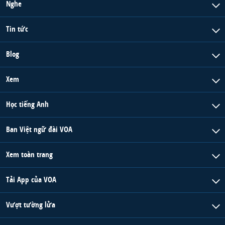
Nghe
Tin tức
Blog
Xem
Học tiếng Anh
Ban Việt ngữ đài VOA
Xem toàn trang
Tải App của VOA
Vượt tường lửa