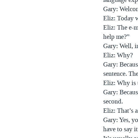
Gary: Welco
Eliz: Today w
Eliz: The e-m
help me?”
Gary: Well, i
Eliz: Why?
Gary: Becaus
sentence. The
Eliz: Why is 
Gary: Because
second.
Eliz: That’s a
Gary: Yes, yo
have to say it