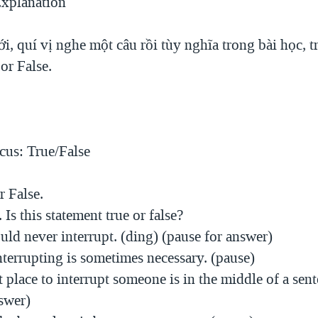
xplanation
i, quí vị nghe một câu rồi tùy nghĩa trong bài học, t
or False.
us: True/False
r False.
 Is this statement true or false?
uld never interrupt. (ding) (pause for answer)
Interrupting is sometimes necessary. (pause)
t place to interrupt someone is in the middle of a sen
swer)