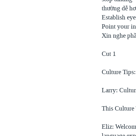
VIỆT NAM
thường dễ hơ
Establish ey
NGƯ DÂN VIỆT VÀ LÀN SÓNG
TRỘM HẢI SÂM
Point your in
Xin nghe phầ
BÊN KIA QUỐC LỘ: TIẾNG VỌNG
TỪ NÔNG THÔN MỸ
QUAN HỆ VIỆT MỸ
Cut 1
Culture Tips:
Larry: Cultur
This Culture 
Eliz: Welcome
language exp