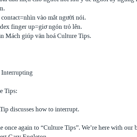
n.
e contact=nhìn vào mắt người nói.
dex finger up=giơ ngón trỏ lên.
n Mách giúp văn hoá Culture Tips.
 Interrupting
e Tips:
Tip discusses how to interrupt.
 once again to “Culture Tips”. We’re here with our 
ert Gary Engleton.