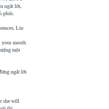
n ngắt lời,
5 phút.
ntences. Lúc
en your mouth
 miệng một
đừng ngắt lời
or she will
ói thì