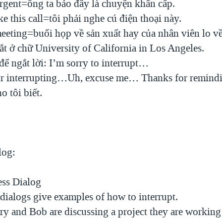
urgent=ông ta bảo đây là chuyện khẩn cấp.
ake this call=tôi phải nghe cú điện thoại này.
eeting=buổi họp về sản xuất hay của nhân viên lo về
t ở chữ University of California in Los Angeles.
ể ngắt lời: I’m sorry to interrupt…
r interrupting…Uh, excuse me… Thanks for remind
o tôi biết.
log:
ess Dialog
dialogs give examples of how to interrupt.
ry and Bob are discussing a project they are working