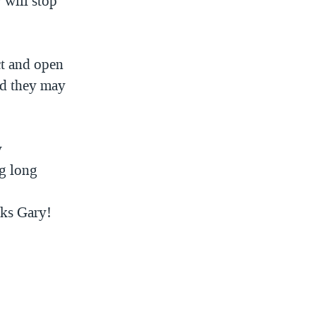
y will stop
ct and open
nd they may
y
ng long
nks Gary!