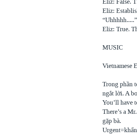
Eliz: False. 
Eliz: Establi
“Uhhhhh.....”
Eliz: True. T
MUSIC
Vietnamese E
Trong phần t
ngắt lời. A 
You’ll have t
There’s a Mr
gặp bà.
Urgent=khẩn