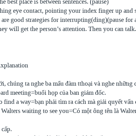
The best place is between sentences. (pause)
shing eye contact, pointing your index finger up and
 are good strategies for interrupting(ding)(pause for
hey will get the person’s attention. Then you can talk
xplanation
ới, chúng ta nghe ba mẩu đàm tthoại và nghe những 
board meeting=buổi họp của ban giám đốc.
o find a way=bạn phải tìm ra cách mà giải quyết vấn 
. Walters waiting to see you=Có một ông tên là Walte
 cấp.