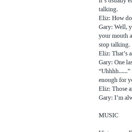
It’s usually e
talking.
Eliz: How do
Gary: Well, y
your mouth a
stop talking.
Eliz: That’s 
Gary: One las
“Uhhhh......”
enough for yo
Eliz: Those a
Gary: I’m al
MUSIC