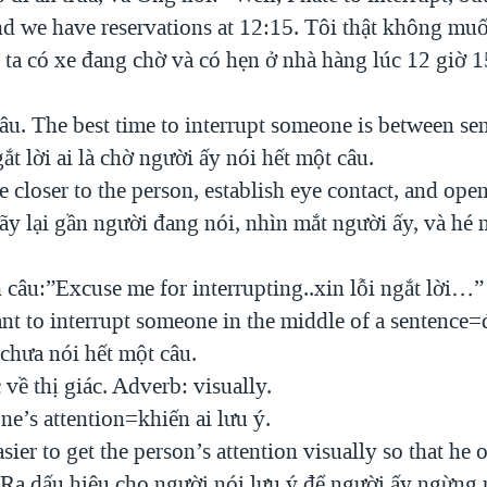
nd we have reservations at 12:15. Tôi thật không muố
ta có xe đang chờ và có hẹn ở nhà hàng lúc 12 giờ 1
u. The best time to interrupt someone is between se
gắt lời ai là chờ người ấy nói hết một câu.
closer to the person, establish eye contact, and op
hãy lại gần người đang nói, nhìn mắt người ấy, và hé
 câu:”Excuse me for interrupting..xin lỗi ngắt lời…”
nt to interrupt someone in the middle of a sentence=
chưa nói hết một câu.
về thị giác. Adverb: visually.
e’s attention=khiến ai lưu ý.
asier to get the person’s attention visually so that he 
=Ra dấu hiệu cho người nói lưu ý để người ấy ngừng n