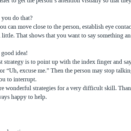
asier to get the person’s attention visually so that the
 you do that?
ou can move close to the person, establish eye conta
 little. That shows that you want to say something a
a good idea!
t strategy is to point up with the index finger and sa
 or “Uh, excuse me.” Then the person may stop talki
u to interrupt.
re wonderful strategies for a very difficult skill. Tha
ways happy to help.