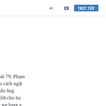
TRỰC TIẾP
ài 79; Phạm
o cách ngắt
 khi ông
lời cho họ
ut we have a