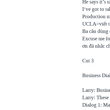
He says it’s 
I‘ve got to t
Production m
UCLA=viết tắ
Ba câu dùng đ
Excuse me fo
ơn đã nhắc ch
Cut 3
Business Dia
Larry: Busin
Larry: These 
Dialog 1: Ma