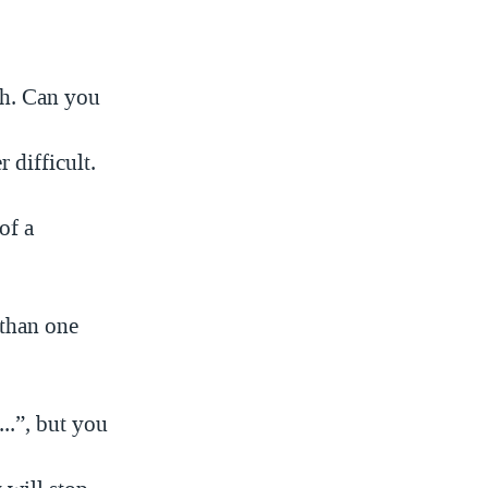
ish. Can you
 difficult.
of a
.
 than one
...”, but you