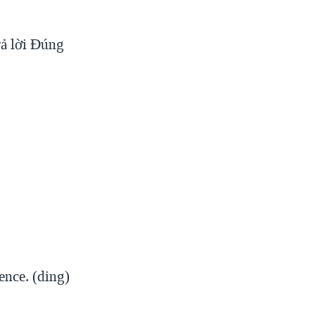
rả lời Đúng
tence. (ding)