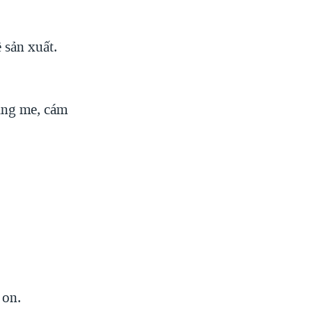
 sản xuất.
ing me, cám
 on.