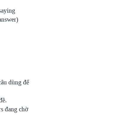
 saying
 answer)
.
câu dùng để
đề.
rs đang chờ