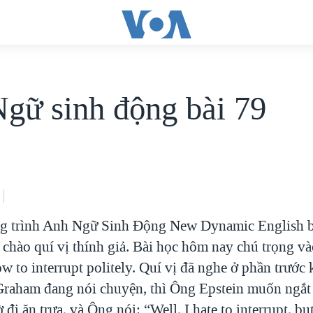
gữ sinh động bài 79
ng trình Anh Ngữ Sinh Động New Dynamic English b
 chào quí vị thính giả. Bài học hôm nay chú trọng và
how to interrupt politely. Quí vị đã nghe ở phần trước
Graham đang nói chuyện, thì Ông Epstein muốn ngắt 
ờ đi ăn trưa, và Ông nói: “Well, I hate to interrupt, b