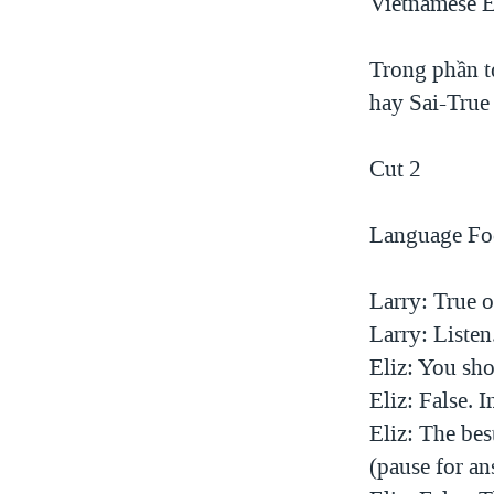
Vietnamese E
Trong phần tớ
hay Sai-True 
Cut 2
Language Foc
Larry: True o
Larry: Listen.
Eliz: You sho
Eliz: False. 
Eliz: The bes
(pause for an