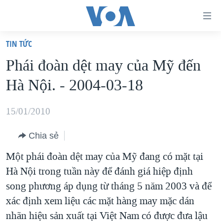
Đường
dẫn
TIN TỨC
truy
TRANG CHỦ
Phái đoàn dệt may của Mỹ đến
cập
VIỆT NAM
Hà Nội. - 2004-03-18
Tới
HOA KỲ
nội
BIỂN ĐÔNG
15/01/2010
dung
THẾ GIỚI
chính
Chia sẻ
BLOG
Tới
Một phái đoàn dệt may của Mỹ đang có mặt tại
điều
DIỄN ĐÀN
Hà Nội trong tuần này để đánh giá hiệp định
hướng
MỤC
song phương áp dụng từ tháng 5 năm 2003 và để
chính
CHUYÊN ĐỀ
TỰ DO BÁO CHÍ
xác định xem liệu các mặt hàng may mặc dán
Đi
HỌC TIẾNG ANH
nhãn hiệu sản xuất tại Việt Nam có được đưa lậu
VẠCH TRẦN TIN GIẢ
CHIẾN TRANH THƯƠNG MẠI CỦA MỸ: QUÁ KHỨ VÀ HIỆN
tới