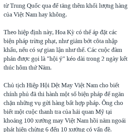
TẠI
từ Trung Quốc qua để tăng thêm khối lượng hàng
VIDEO
"Tìm"
NGƯỜI VIỆT HẢI NGOẠI
HÀNH TRÌNH BẦU CỬ 2024
của Việt Nam hay không.
NGHE
ĐỜI SỐNG
MỘT NĂM CHIẾN TRANH TẠI DẢI GAZA
KINH TẾ
Theo hiệp định này, Hoa Kỳ có thể áp đặt các
MẠNG XÃ HỘI
GIẢI MÃ VÀNH ĐAI & CON ĐƯỜNG
KHOA HỌC
biện pháp trừng phạt, như giảm bớt côta nhập
NGÀY TỊ NẠN THẾ GIỚI
khẩu, nếu có sự gian lận như thế. Các cuộc đàm
SỨC KHOẺ
TRỊNH VĨNH BÌNH - NGƯỜI HẠ 'BÊN THẮNG CUỘC'
phán được gọi là "hội ý" kéo dài trong 2 ngày kết
Ngôn ngữ khác
VĂN HOÁ
GROUND ZERO – XƯA VÀ NAY
thúc hôm thứ Năm.
THỂ THAO
CHI PHÍ CHIẾN TRANH AFGHANISTAN
GIÁO DỤC
Chủ tịch Hiệp Hội Dệt May Việt Nam cho biết
CÁC GIÁ TRỊ CỘNG HÒA Ở VIỆT NAM
chính phủ đã thi hành một số biện pháp để ngăn
THƯỢNG ĐỈNH TRUMP-KIM TẠI VIỆT NAM
chặn những vụ gửi hàng bất hợp pháp. Ông cho
TRỊNH VĨNH BÌNH VS. CHÍNH PHỦ VIỆT NAM
biết một cuộc thanh tra của hải quan Mỹ tại
NGƯ DÂN VIỆT VÀ LÀN SÓNG TRỘM HẢI SÂM
khoảng 100 xưởng may Việt Nam hồi năm ngoái
phát hiện chừng 6 đến 10 xưởng có vấn đề.
BÊN KIA QUỐC LỘ: TIẾNG VỌNG TỪ NÔNG THÔN MỸ