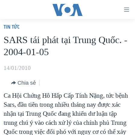
Đường
dẫn
TIN TỨC
truy
TRANG CHỦ
SARS tái phát tại Trung Quốc. -
cập
VIỆT NAM
2004-01-05
Tới
HOA KỲ
nội
BIỂN ĐÔNG
14/01/2010
dung
THẾ GIỚI
chính
Chia sẻ
BLOG
Tới
Ca Hội Chứng Hô Hấp Cấp Tính Nặng, tức bệnh
điều
DIỄN ĐÀN
Sars, đầu tiên trong nhiều tháng nay được xác
hướng
MỤC
nhận tại Trung Quốc đang khiến dư luận tập
chính
CHUYÊN ĐỀ
TỰ DO BÁO CHÍ
trung chú ý vào cách xử lý của chính phủ Trung
Đi
HỌC TIẾNG ANH
Quốc trong việc đối phó với nguy cơ có thể xảy
VẠCH TRẦN TIN GIẢ
CHIẾN TRANH THƯƠNG MẠI CỦA MỸ: QUÁ KHỨ VÀ HIỆN
tới