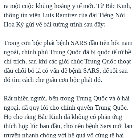
TẠI
ra một cuộc khủng hoảng y tế mới. Từ Bắc Kinh,
VIDEO
"Tìm"
NGƯỜI VIỆT HẢI NGOẠI
HÀNH TRÌNH BẦU CỬ 2024
thông tín viên Luis Ramirez của đài Tiếng Nói
NGHE
ĐỜI SỐNG
Hoa Kỳ gửi về bài tường trình sau đây:
MỘT NĂM CHIẾN TRANH TẠI DẢI GAZA
KINH TẾ
MẠNG XÃ HỘI
GIẢI MÃ VÀNH ĐAI & CON ĐƯỜNG
KHOA HỌC
Trong cơn bộc phát bệnh SARS đầu tiên hồi năm
NGÀY TỊ NẠN THẾ GIỚI
ngoái, chính phủ Trung Quốc đã bị quốc tế tứ bề
SỨC KHOẺ
TRỊNH VĨNH BÌNH - NGƯỜI HẠ 'BÊN THẮNG CUỘC'
chỉ trích, sau khi các giới chức Trung Quốc thoạt
Ngôn ngữ khác
VĂN HOÁ
GROUND ZERO – XƯA VÀ NAY
đầu chối bỏ là có vấn đề bệnh SARS, để rồi sau
THỂ THAO
đó tìm cách che giấu cơn bộc phát đó.
CHI PHÍ CHIẾN TRANH AFGHANISTAN
GIÁO DỤC
CÁC GIÁ TRỊ CỘNG HÒA Ở VIỆT NAM
Rất nhiều người, bên trong Trung Quốc và ở hải
THƯỢNG ĐỈNH TRUMP-KIM TẠI VIỆT NAM
ngoại, đã quy lỗi cho chính quyền Trung Quốc.
TRỊNH VĨNH BÌNH VS. CHÍNH PHỦ VIỆT NAM
Họ cho rằng Bắc Kinh đã không có phản ứng
NGƯ DÂN VIỆT VÀ LÀN SÓNG TRỘM HẢI SÂM
thích hợp lúc ban đầu, cho nên bệnh Sars mới lan
truyền nhanh chóng với hệ quả vô cùng tệ hại
BÊN KIA QUỐC LỘ: TIẾNG VỌNG TỪ NÔNG THÔN MỸ